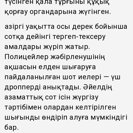
түсінген қала тұрғыны құқық
қорғау органдарына жүгінген.
Қазіргі уақытта осы дерек бойынша
сотқа дейінгі тергеп-тексеру
амалдары жүріп жатыр.
Полицейлер жәбірленушінің
ақшасын елден шығаруға
пайдаланылған шот иелері — үш
дропперді анықтады. Әйелдің
азаматтық сот ісін жүргізу
тәртібімен олардан келтірілген
шығынды өндіріп алуға мүмкіндігі
бар.