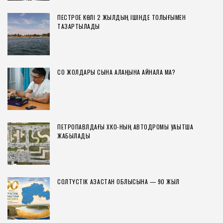
ПЕСТРОЕ КӨЛІ 2 ЖЫЛДЫҢ ІШІНДЕ ТОЛЫҒЫМЕН
ТАЗАРТЫЛАДЫ
СҚО ЖОЛДАРЫ СЫНАҚ АЛАҢЫНА АЙНАЛА МА?
ПЕТРОПАВЛДАҒЫ ХҚКО-НЫҢ АВТОДРОМЫ УАҚЫТША
ЖАБЫЛАДЫ
СОЛТҮСТІК ҚАЗАҚСТАН ОБЛЫСЫНА — 90 ЖЫЛ