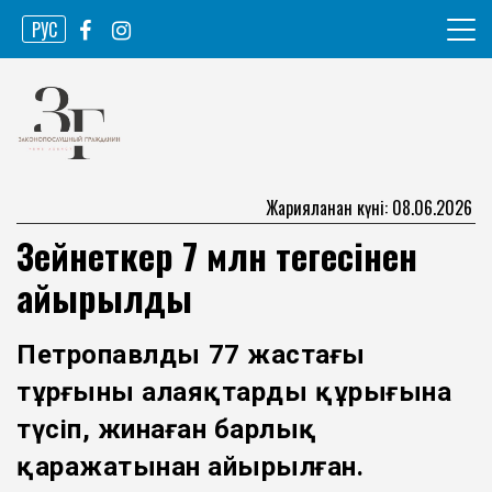
Skip
РУС
to
content
Ақпарат агенттігі
Законопослушный гражданин
Жарияланған күні: 08.06.2026
Зейнеткер 7 млн теңгесінен
айырылды
Петропавлдың 77 жастағы
тұрғыны алаяқтардың құрығына
түсіп, жинаған барлық
қаражатынан айырылған.