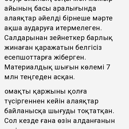
айының басы аралығында
алаяқтар әйелді бірнеше мәрте
ақша аударуға итермелеген.
Салдарынан зейнеткер барлық
жинаған қаражатын белгісіз
есепшоттарға жіберген.
Материалдық шығын көлемі 7
млн теңгеден асқан.
Қомақты қаржыны қолға
түсіргеннен кейін алаяқтар
байланысқа шығуды тоқтатқан.
Сол кезде ғана өзін алданғанын