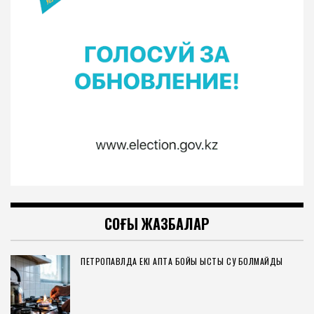
СОҢҒЫ ЖАЗБАЛАР
ПЕТРОПАВЛДА ЕКІ АПТА БОЙЫ ЫСТЫҚ СУ БОЛМАЙДЫ