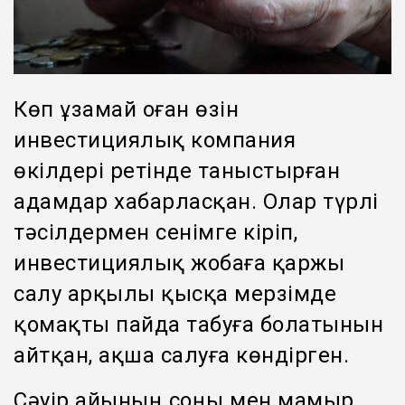
Көп ұзамай оған өзін
инвестициялық компания
өкілдері ретінде таныстырған
адамдар хабарласқан. Олар түрлі
тәсілдермен сенімге кіріп,
инвестициялық жобаға қаржы
салу арқылы қысқа мерзімде
қомақты пайда табуға болатынын
айтқан, ақша салуға көндірген.
Сәуір айының соңы мен мамыр