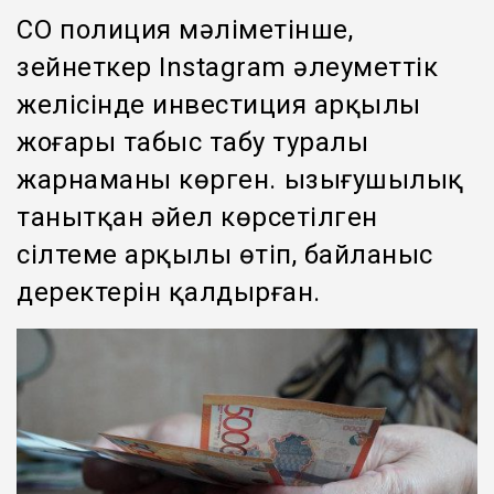
СҚО полиция мәліметінше,
зейнеткер Instagram әлеуметтік
желісінде инвестиция арқылы
жоғары табыс табу туралы
жарнаманы көрген. Қызығушылық
танытқан әйел көрсетілген
сілтеме арқылы өтіп, байланыс
деректерін қалдырған.