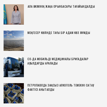
ҚАЛА ӘКІМІНІҢ ЖАҢА ОРЫНБАСАРЫ ТАҒАЙЫНДАЛДЫ
МЕҢГЕСЕР КӨЛІНДЕ ТАҒЫ БІР АДАМ КӨЗ ЖҰМДЫ
СҚО-ДА МОБИЛЬДІ МЕДИЦИНАЛЫҚ БРИГАДАЛАР
АУЫЛДАРДЫ АРАЛАДЫ
ПЕТРОПАВЛДА ЗАҢСЫЗ АЛКОГОЛЬ ТЕМЕКІНІ САҚТАУ
ФАКТІСІ АНЫҚТАЛДЫ