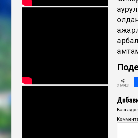
аурул
қолда
ақжар
қарба
қамта
Поде
SHARES
Добави
Ваш адрес
Коммент