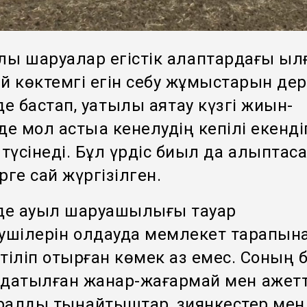
лық шаруалар егістік алқаптардағы ыл
й көктемгі егін себу жұмыстарын дер
де бастап, уақтылы аяқтау күзгі жиын-
де мол астыққа кенелудің кепілі екенді
 түсінеді. Бұл үрдіс биыл да қалыптасқ
рге сай жүргізілген.
нде ауыл шаруашылығы тауар
ушілерін қолдауда мемлекет тарапын
тіліп отырған көмек аз емес. Соның б
датылған жанар-жағармай мен қажетт
алды тыңайтқыштар, зиянкестер мен 