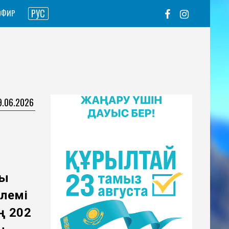
РУС
ЭФИР
9.06.2026
ық
өлемі
ң 202