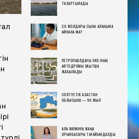
ТАЗАРТЫЛАДЫ
ғал
СҚО ЖОЛДАРЫ СЫНАҚ АЛАҢЫНА
АЙНАЛА МА?
гін
ПЕТРОПАВЛДАҒЫ ХҚКО-НЫҢ
АВТОДРОМЫ УАҚЫТША
ан
ЖАБЫЛАДЫ
СОЛТҮСТІК ҚАЗАҚСТАН
ОБЛЫСЫНА — 90 ЖЫЛ
ан
ірі
і
ҚАЛА ӘКІМІНІҢ ЖАҢА
ОРЫНБАСАРЫ ТАҒАЙЫНДАЛДЫ
түрлі