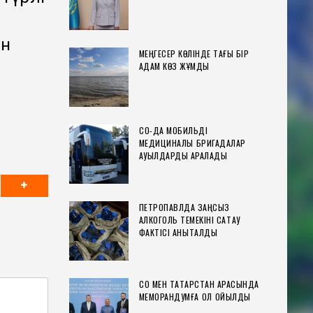
ен
МЕҢГЕСЕР КӨЛІНДЕ ТАҒЫ БІР
АДАМ КӨЗ ЖҰМДЫ
СҚО-ДА МОБИЛЬДІ
МЕДИЦИНАЛЫҚ БРИГАДАЛАР
АУЫЛДАРДЫ АРАЛАДЫ
ПЕТРОПАВЛДА ЗАҢСЫЗ
АЛКОГОЛЬ ТЕМЕКІНІ САҚТАУ
ФАКТІСІ АНЫҚТАЛДЫ
СҚО МЕН ТАТАРСТАН АРАСЫНДА
МЕМОРАНДУМҒА ҚОЛ ҚОЙЫЛДЫ