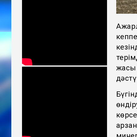
Ақжар
кеппе
кезін
терім
жақсы
дәстү
Бүгі
өндір
көрсе
арзан
минер