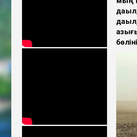
мың г
дақыл
дақыл
азығы
бөліні