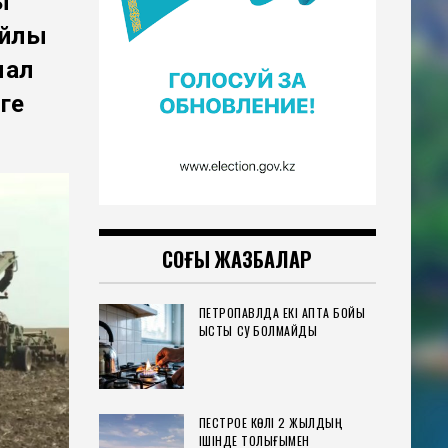
ы
айлы
мал
ге
СОҢҒЫ ЖАЗБАЛАР
ПЕТРОПАВЛДА ЕКІ АПТА БОЙЫ
ЫСТЫҚ СУ БОЛМАЙДЫ
ПЕСТРОЕ КӨЛІ 2 ЖЫЛДЫҢ
ІШІНДЕ ТОЛЫҒЫМЕН