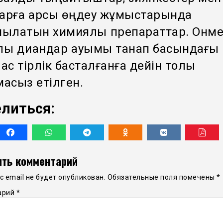
арға қарсы өңдеу жұмыстарында
нылатын химиялық препараттар. Онм
лық диқандар қауымы танап басындағы
лас тірлік басталғанға дейін толық
масыз етілген.
литься:
ть комментарий
 email не будет опубликован.
Обязательные поля помечены
*
арий
*