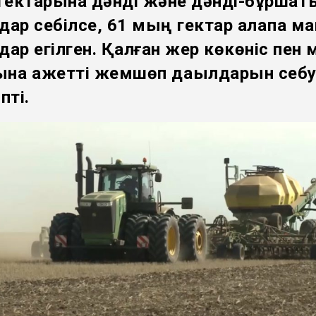
ектарына дәнді және дәнді-бұршақт
дар себілсе, 61 мың гектар алқапқа м
дар егілген. Қалған жер көкөніс пен 
на қажетті жемшөп дақылдарын себу
пті.