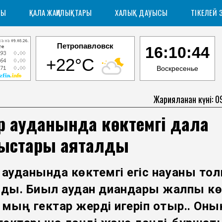
РЫ
ҚАЛА ЖАҢАЛЫҚТАРЫ
ХАЛЫҚ ДАУЫСЫ
ТІКЕЛЕЙ 
Петропавловск
16:10:44
+22°C
Воскресенье
Жарияланған күні: 0
р ауданында көктемгі дала
ыстары аяқталды
 ауданында көктемгі егіс науқаны тол
лды. Биыл аудан диқандары жалпы к
 мың гектар жерді игеріп отыр.. Оны