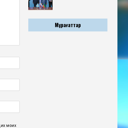
Мұрағаттар
щих моих