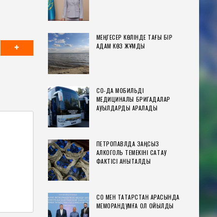
МЕҢГЕСЕР КӨЛІНДЕ ТАҒЫ БІР
АДАМ КӨЗ ЖҰМДЫ
СҚО-ДА МОБИЛЬДІ
МЕДИЦИНАЛЫҚ БРИГАДАЛАР
АУЫЛДАРДЫ АРАЛАДЫ
ПЕТРОПАВЛДА ЗАҢСЫЗ
АЛКОГОЛЬ ТЕМЕКІНІ САҚТАУ
ФАКТІСІ АНЫҚТАЛДЫ
СҚО МЕН ТАТАРСТАН АРАСЫНДА
МЕМОРАНДУМҒА ҚОЛ ҚОЙЫЛДЫ