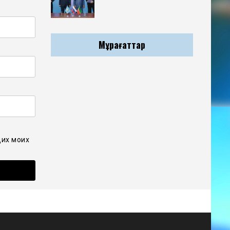
Мұрағаттар
щих моих