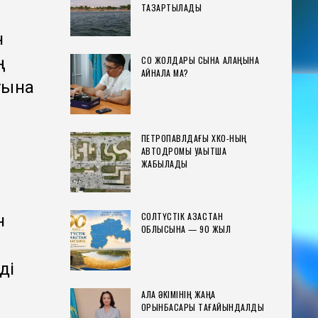
ТАЗАРТЫЛАДЫ
н
ң
СҚО ЖОЛДАРЫ СЫНАҚ АЛАҢЫНА
АЙНАЛА МА?
уына
ПЕТРОПАВЛДАҒЫ ХҚКО-НЫҢ
АВТОДРОМЫ УАҚЫТША
ЖАБЫЛАДЫ
СОЛТҮСТІК ҚАЗАҚСТАН
н
ОБЛЫСЫНА — 90 ЖЫЛ
н
ді
ҚАЛА ӘКІМІНІҢ ЖАҢА
ОРЫНБАСАРЫ ТАҒАЙЫНДАЛДЫ