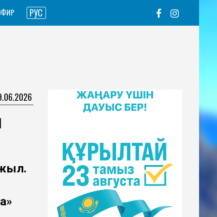
РУС
ЭФИР
9.06.2026
п
 жыл.
а»