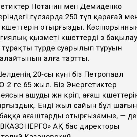
гетиктер Потанин мен Демиденко
еріндегі гүлзарда 250 түп қарағай ме
 көшеттерін отырғызды.
Кәсіпорынны
гиялық қызметі көшеттерді өз бақыла
 тұрақты түрде суарылып тұруын
алайтынын алға тартты.
елденің 20-сы күні біз Петропавл
-2-ге 65 жыл. Біз Энергетиктер
еясын ашуды жөн көріп, ағаш көшеттері
рғыздық. Енді жыл сайын бұл шағы
баққа ағаштарды отырғызамыз, — де
ЕВКАЗЭНЕРГО» АҚ бас директоры
толий Казановский.