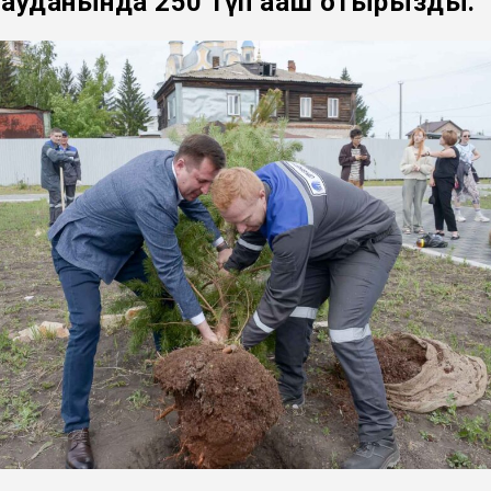
ауданында 250 түп ағаш отырғызды.