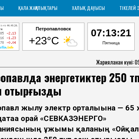
РЫ
ҚАЛА ЖАҢАЛЫҚТАРЫ
ХАЛЫҚ ДАУЫСЫ
ТІКЕЛЕЙ 
Петропавловск
07:13:22
+23°C
Пятница
Жарияланған күні: 0
опавлда энергетиктер 250 тү
ш отырғызды
павл жылу электр орталығына — 65
датаға орай «СЕВКАЗЭНЕРГО»
аниясының ұжымы қаланың «Ойқал