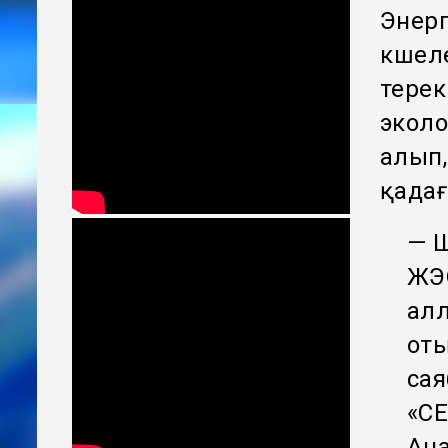
Энер
көшел
терек
эколо
алып,
қадағ
— Ш
ЖЭО
алл
оты
сая
«С
Ана