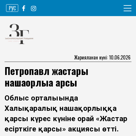
Skip
РУС
to
content
Ақпарат агенттігі
Законопослушный гражданин
Жарияланған күні: 10.06.2026
Петропавл жастары
нашақорлыққа қарсы
Облыс орталығында
Халықаралық нашақорлыққа
қарсы күрес күніне орай «Жастар
есірткіге қарсы» акциясы өтті.