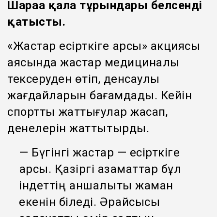
Шараға қала тұрғындары белсенді
қатысты.
«Жастар есірткіге қарсы» акциясы
аясында жастар медициналық
тексеруден өтіп, денсаулық
жағдайларын бағамдады. Кейін
спорттық жаттығулар жасап,
денелерін жаттықтырды.
— Бүгінгі жастар — есірткіге
қарсы. Қазіргі азаматтар бұл
індеттің қаншалықты жаман
екенін біледі. Әрқайсысы