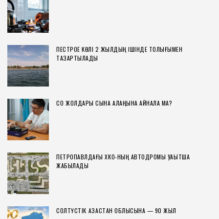
ПЕСТРОЕ КӨЛІ 2 ЖЫЛДЫҢ ІШІНДЕ ТОЛЫҒЫМЕН
ТАЗАРТЫЛАДЫ
СҚО ЖОЛДАРЫ СЫНАҚ АЛАҢЫНА АЙНАЛА МА?
ПЕТРОПАВЛДАҒЫ ХҚКО-НЫҢ АВТОДРОМЫ УАҚЫТША
ЖАБЫЛАДЫ
СОЛТҮСТІК ҚАЗАҚСТАН ОБЛЫСЫНА — 90 ЖЫЛ