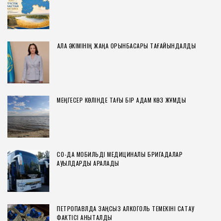
ҚАЛА ӘКІМІНІҢ ЖАҢА ОРЫНБАСАРЫ ТАҒАЙЫНДАЛДЫ
МЕҢГЕСЕР КӨЛІНДЕ ТАҒЫ БІР АДАМ КӨЗ ЖҰМДЫ
СҚО-ДА МОБИЛЬДІ МЕДИЦИНАЛЫҚ БРИГАДАЛАР
АУЫЛДАРДЫ АРАЛАДЫ
ПЕТРОПАВЛДА ЗАҢСЫЗ АЛКОГОЛЬ ТЕМЕКІНІ САҚТАУ
ФАКТІСІ АНЫҚТАЛДЫ