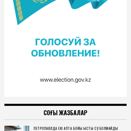
СОҢҒЫ ЖАЗБАЛАР
ПЕТРОПАВЛДА ЕКІ АПТА БОЙЫ ЫСТЫҚ СУ БОЛМАЙДЫ