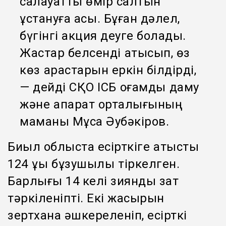
салауатты өмір салтын
ұстануға асық. Бұған дәлел,
бүгінгі акция деуге болады.
Жастар белсенді қатысып, өз
көз қарастарын еркін білдірді,
— дейді СҚО ІСБ қоғамдық даму
және ақпарат орталығының
маманы Мұса Әубәкіров.
Биыл облыста есірткіге қатысты
124 құқық бұзушылық тіркелген.
Барлығы 14 келі зиянды зат
тәркіленіпті. Екі жасырын
зертхана әшкереленіп, есірткі