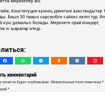
ттік мерекелер жоқ.
ейік, Конституция күнінің құрметіне қазақстандықтар 
ы. Биыл 30 тамыз сәрсенбіге сәйкес келіп тұр. Яғ
і күні демалыс болады. Мерекеге орай концерт,
ік іс-шаралар өтеді.
литься:
ть комментарий
 email не будет опубликован.
Обязательные поля помечены
*
арий
*