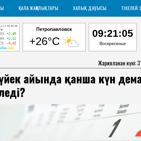
РЫ
ҚАЛА ЖАҢАЛЫҚТАРЫ
ХАЛЫҚ ДАУЫСЫ
ТІКЕЛЕЙ 
Петропавловск
09:21:06
+26°C
Воскресенье
Жарияланған күні: 
күйек айында қанша күн дем
леді?