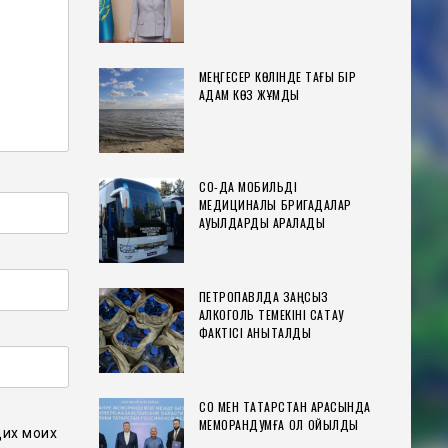
МЕҢГЕСЕР КӨЛІНДЕ ТАҒЫ БІР
АДАМ КӨЗ ЖҰМДЫ
СҚО-ДА МОБИЛЬДІ
МЕДИЦИНАЛЫҚ БРИГАДАЛАР
АУЫЛДАРДЫ АРАЛАДЫ
ПЕТРОПАВЛДА ЗАҢСЫЗ
АЛКОГОЛЬ ТЕМЕКІНІ САҚТАУ
ФАКТІСІ АНЫҚТАЛДЫ
СҚО МЕН ТАТАРСТАН АРАСЫНДА
МЕМОРАНДУМҒА ҚОЛ ҚОЙЫЛДЫ
щих моих