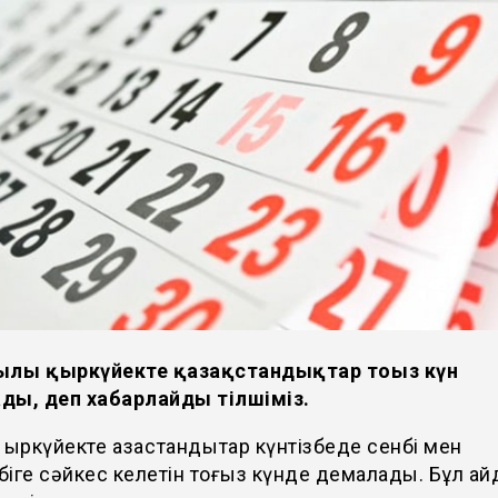
ылғы қыркүйекте қазақстандықтар тоғыз күн
ды, деп хабарлайды
тілшіміз.
қыркүйекте қазақстандықтар күнтізбеде сенбі мен
іге сәйкес келетін тоғыз күнде демалады. Бұл ай