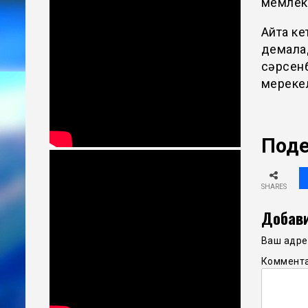
мемлеке
Айта кет
демалад
сәрсенб
мерекел
Поде
SHARES
Добави
Ваш адрес
Коммент