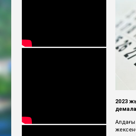
2023 ж
демала
Алдағы 
жексенб