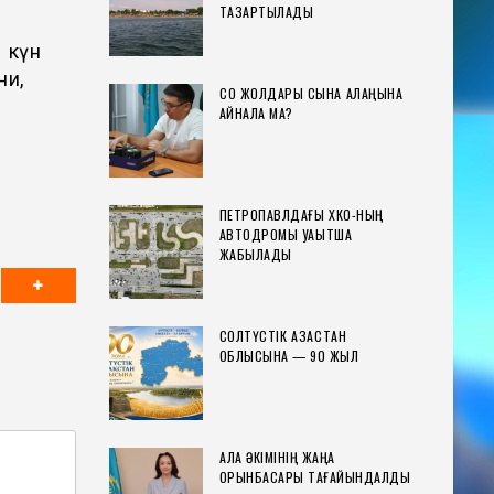
ТАЗАРТЫЛАДЫ
1 күн
ни,
СҚО ЖОЛДАРЫ СЫНАҚ АЛАҢЫНА
АЙНАЛА МА?
ПЕТРОПАВЛДАҒЫ ХҚКО-НЫҢ
АВТОДРОМЫ УАҚЫТША
ЖАБЫЛАДЫ
СОЛТҮСТІК ҚАЗАҚСТАН
ОБЛЫСЫНА — 90 ЖЫЛ
ҚАЛА ӘКІМІНІҢ ЖАҢА
ОРЫНБАСАРЫ ТАҒАЙЫНДАЛДЫ