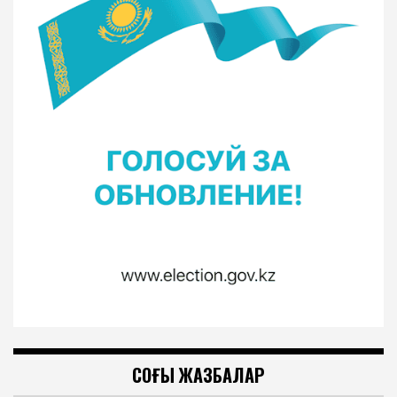
СОҢҒЫ ЖАЗБАЛАР