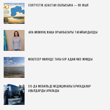
СОЛТҮСТІК ҚАЗАҚСТАН ОБЛЫСЫНА — 90 ЖЫЛ
ҚАЛА ӘКІМІНІҢ ЖАҢА ОРЫНБАСАРЫ ТАҒАЙЫНДАЛДЫ
МЕҢГЕСЕР КӨЛІНДЕ ТАҒЫ БІР АДАМ КӨЗ ЖҰМДЫ
СҚО-ДА МОБИЛЬДІ МЕДИЦИНАЛЫҚ БРИГАДАЛАР
АУЫЛДАРДЫ АРАЛАДЫ