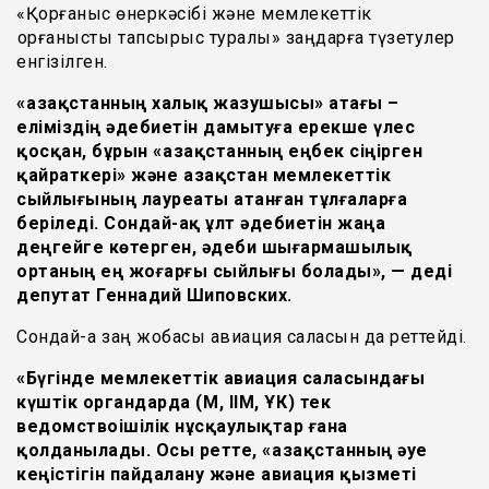
«Қорғаныс өнеркәсібі және мемлекеттік
қорғаныстық тапсырыс туралы» заңдарға түзетулер
енгізілген.
«Қазақстанның халық жазушысы» атағы –
еліміздің әдебиетін дамытуға ерекше үлес
қосқан, бұрын «Қазақстанның еңбек сіңірген
қайраткері» және Қазақстан мемлекеттік
сыйлығының лауреаты атанған тұлғаларға
беріледі. Сондай-ақ ұлт әдебиетін жаңа
деңгейге көтерген, әдеби шығармашылық
ортаның ең жоғарғы сыйлығы болады», — деді
депутат Геннадий Шиповских.
Сондай-ақ заң жобасы авиация саласын да реттейді.
«Бүгінде мемлекеттік авиация саласындағы
күштік органдарда (ҚМ, ІІМ, ҰҚК) тек
ведомствоішілік нұсқаулықтар ғана
қолданылады. Осы ретте, «Қазақстанның әуе
кеңістігін пайдалану және авиация қызметі