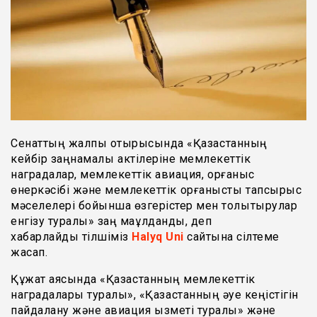
Сенаттың жалпы отырысында «Қазақстанның
кейбір заңнамалық актілеріне мемлекеттік
наградалар, мемлекеттік авиация, қорғаныс
өнеркәсібі және мемлекеттік қорғаныстық тапсырыс
мәселелері бойынша өзгерістер мен толықтырулар
енгізу туралы» заң мақұлданды, деп
хабарлайды тілшіміз
Halyq Uni
сайтына сілтеме
жасап.
Құжат аясында «Қазақстанның мемлекеттік
наградалары туралы», «Қазақстанның әуе кеңістігін
пайдалану және авиация қызметі туралы» және