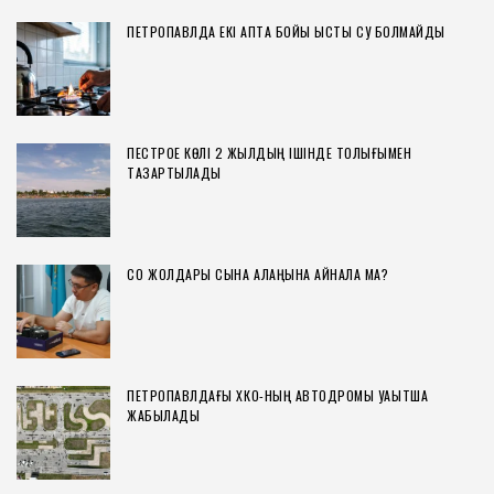
ПЕТРОПАВЛДА ЕКІ АПТА БОЙЫ ЫСТЫҚ СУ БОЛМАЙДЫ
ПЕСТРОЕ КӨЛІ 2 ЖЫЛДЫҢ ІШІНДЕ ТОЛЫҒЫМЕН
ТАЗАРТЫЛАДЫ
СҚО ЖОЛДАРЫ СЫНАҚ АЛАҢЫНА АЙНАЛА МА?
ПЕТРОПАВЛДАҒЫ ХҚКО-НЫҢ АВТОДРОМЫ УАҚЫТША
ЖАБЫЛАДЫ