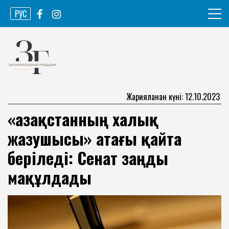
Skip
РУС
to
content
Ақпарат агенттігі
Законопослушный гражданин
Жарияланған күні: 12.10.2023
«Қазақстанның халық
жазушысы» атағы қайта
беріледі: Сенат заңды
мақұлдады