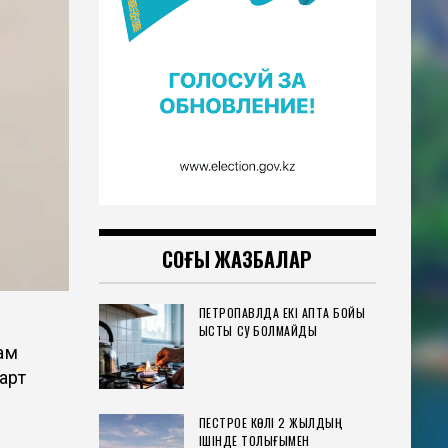
СОҢҒЫ ЖАЗБАЛАР
ПЕТРОПАВЛДА ЕКІ АПТА БОЙЫ
ЫСТЫҚ СУ БОЛМАЙДЫ
ам
арт
ПЕСТРОЕ КӨЛІ 2 ЖЫЛДЫҢ
ІШІНДЕ ТОЛЫҒЫМЕН