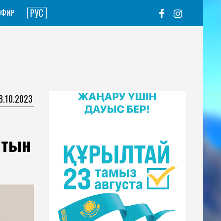
РУС
ЭФИР
28.10.2023
атын