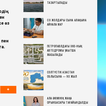
ТАЗАРТЫЛАДЫ
рдің
ен
СҚО ЖОЛДАРЫ СЫНАҚ АЛАҢЫНА
е өз
АЙНАЛА МА?
 пен
ПЕТРОПАВЛДАҒЫ ХҚКО-НЫҢ
та.
АВТОДРОМЫ УАҚЫТША
ЖАБЫЛАДЫ
СОЛТҮСТІК ҚАЗАҚСТАН
ОБЛЫСЫНА — 90 ЖЫЛ
ҚАЛА ӘКІМІНІҢ ЖАҢА
ОРЫНБАСАРЫ ТАҒАЙЫНДАЛДЫ