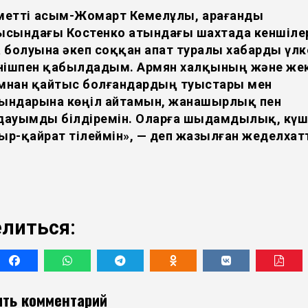
рметті Қасым-Жомарт Кемелұлы, Қарағанды
ысындағы Костенко атындағы шахтада кеншіле
 болуына әкеп соққан апат туралы хабарды үлк
інішпен қабылдадым.
Армян халқының және жек
мнан қайтыс болғандардың туыстары мен
ындарына көңіл айтамын, жанашырлық пен
дауымды білдіремін. Оларға шыдамдылық, күш
р-қайрат тілеймін», — деп жазылған жеделхат
литься:
ть комментарий