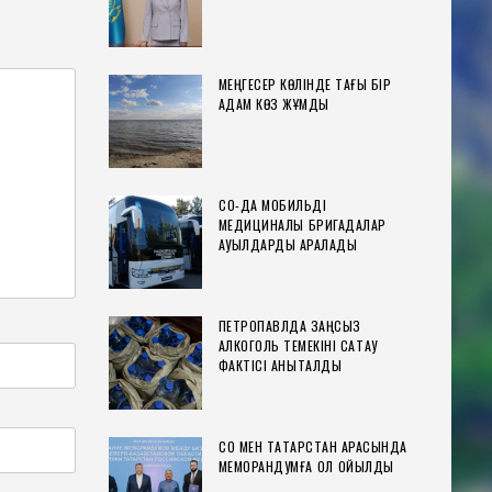
МЕҢГЕСЕР КӨЛІНДЕ ТАҒЫ БІР
АДАМ КӨЗ ЖҰМДЫ
СҚО-ДА МОБИЛЬДІ
МЕДИЦИНАЛЫҚ БРИГАДАЛАР
АУЫЛДАРДЫ АРАЛАДЫ
ПЕТРОПАВЛДА ЗАҢСЫЗ
АЛКОГОЛЬ ТЕМЕКІНІ САҚТАУ
ФАКТІСІ АНЫҚТАЛДЫ
СҚО МЕН ТАТАРСТАН АРАСЫНДА
МЕМОРАНДУМҒА ҚОЛ ҚОЙЫЛДЫ