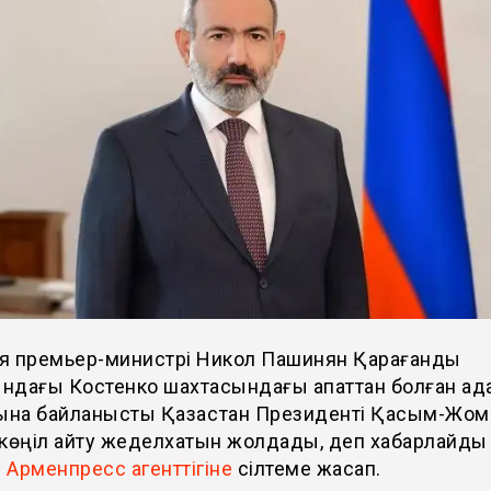
я премьер-министрі Никол Пашинян Қарағанды
ндағы Костенко шахтасындағы апаттан болған ад
на байланысты Қазақстан Президенті Қасым-Жом
а көңіл айту жеделхатын жолдады, деп хабарлайды
з
Арменпресс агенттігіне
сілтеме жасап.