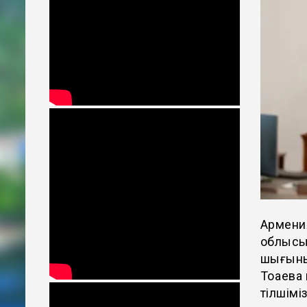
Армени
облысы
шығыны
Тоқаевқ
тілшімі