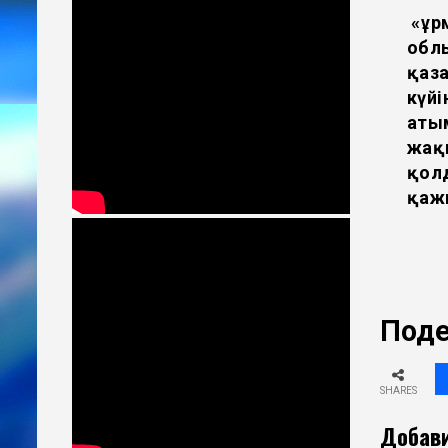
«Құ
обл
қаза
күй
аты
жақ
қол
қажы
Поде
SHARES
Добави