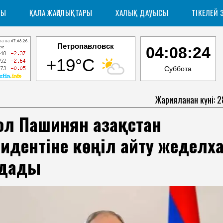
РЫ
ҚАЛА ЖАҢАЛЫҚТАРЫ
ХАЛЫҚ ДАУЫСЫ
ТІКЕЛЕЙ 
Петропавловск
04:08:25
+19°C
Суббота
Жарияланған күні: 
л Пашинян Қазақстан
идентіне көңіл айту жеделх
дады