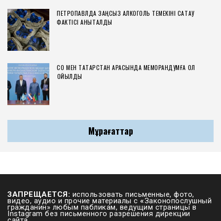
ПЕТРОПАВЛДА ЗАҢСЫЗ АЛКОГОЛЬ ТЕМЕКІНІ САҚТАУ
ФАКТІСІ АНЫҚТАЛДЫ
СҚО МЕН ТАТАРСТАН АРАСЫНДА МЕМОРАНДУМҒА ҚОЛ
ҚОЙЫЛДЫ
Мұрағаттар
ЗАПРЕЩАЕТСЯ:
использовать письменные, фото,
видео, аудио и прочие материалы с
«
Законопослушный
гражданин» любым пабликам, ведущим страницы в
Instagram без письменного разрешения дирекции
сайта.