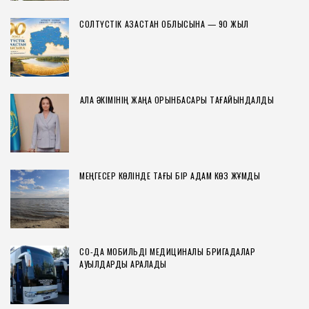
СОЛТҮСТІК ҚАЗАҚСТАН ОБЛЫСЫНА — 90 ЖЫЛ
ҚАЛА ӘКІМІНІҢ ЖАҢА ОРЫНБАСАРЫ ТАҒАЙЫНДАЛДЫ
МЕҢГЕСЕР КӨЛІНДЕ ТАҒЫ БІР АДАМ КӨЗ ЖҰМДЫ
СҚО-ДА МОБИЛЬДІ МЕДИЦИНАЛЫҚ БРИГАДАЛАР
АУЫЛДАРДЫ АРАЛАДЫ