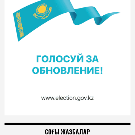
СОҢҒЫ ЖАЗБАЛАР