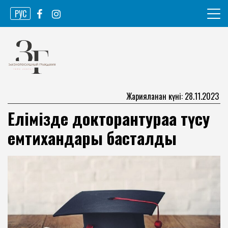
Skip
РУС
to
content
Ақпарат агенттігі
Законопослушный гражданин
Жарияланған күні: 28.11.2023
Елімізде докторантураға түсу
емтихандары басталды