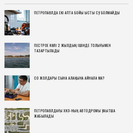
ПЕТРОПАВЛДА ЕКІ АПТА БОЙЫ ЫСТЫҚ СУ БОЛМАЙДЫ
ПЕСТРОЕ КӨЛІ 2 ЖЫЛДЫҢ ІШІНДЕ ТОЛЫҒЫМЕН
ТАЗАРТЫЛАДЫ
СҚО ЖОЛДАРЫ СЫНАҚ АЛАҢЫНА АЙНАЛА МА?
ПЕТРОПАВЛДАҒЫ ХҚКО-НЫҢ АВТОДРОМЫ УАҚЫТША
ЖАБЫЛАДЫ