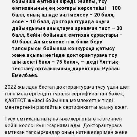
бойынша емтихан кіреді. Жалпы, түсу
емтиханының ең жоғары көрсеткіші – 100
балл, оның ішінде әңгімелесу – 20 балл,
эссе – 10 балл, докторантурада оқуға
дайындығын анықтауға арналған тест – 30
балл, бейіні бойынша емтихан сұрақтары –
40 балл. Ал мемлекеттік білім беру
тапсырысы бойынша конкурсқа қатысу
және ақылы негізде докторантураға түсу
үшін шекті балл – 75 балл
»
, — деді Ұлттық
тестілеу орталығының директоры Руслан
Емелбаев.
2022 жылдан бастап докторантураға түсу үшін шет
тілін меңгергендігі туралы сертификаттан бөлек,
ҚАЗТЕСТ жүйесі бойынша мемлекеттік тілді
меңгергенін растайтын сертификатты ұсыну қажет.
Түсу емтиханының нәтижелері оны өткізгеннен
кейін келесі күні жарияланады. Докторантураға
емтихан тапсырғандар оның нәтижелерімен жеке