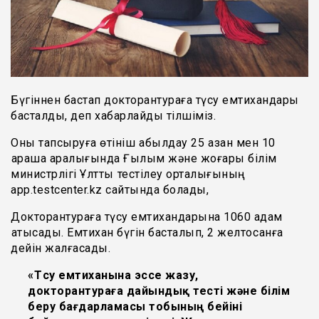
Бүгіннен бастап докторантураға түсу емтихандары
басталды, деп хабарлайды тілшіміз.
Оны тапсыруға өтініш қабылдау 25 қазан мен 10
қараша аралығында Ғылым және жоғары білім
министрлігі Ұлттық тестілеу орталығының
app.testcenter.kz сайтында болады,
Докторантураға түсу емтихандарына 1060 адам
қатысады. Емтихан бүгін басталып, 2 желтоқсанға
дейін жалғасады.
«
Түсу емтиханына эссе жазу,
докторантураға дайындық тесті және білім
беру бағдарламасы тобының бейіні