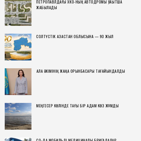
ПЕТРОПАВЛДАҒЫ ХҚКО-НЫҢ АВТОДРОМЫ УАҚЫТША
ЖАБЫЛАДЫ
СОЛТҮСТІК ҚАЗАҚСТАН ОБЛЫСЫНА — 90 ЖЫЛ
ҚАЛА ӘКІМІНІҢ ЖАҢА ОРЫНБАСАРЫ ТАҒАЙЫНДАЛДЫ
МЕҢГЕСЕР КӨЛІНДЕ ТАҒЫ БІР АДАМ КӨЗ ЖҰМДЫ
СҚО-ДА МОБИЛЬДІ МЕДИЦИНАЛЫҚ БРИГАДАЛАР