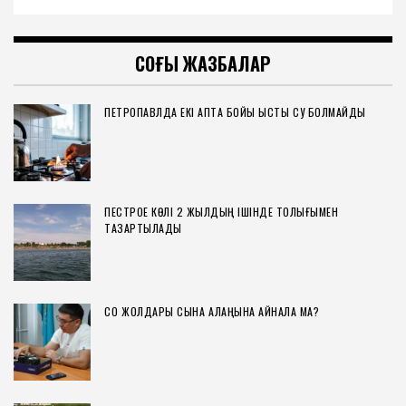
СОҢҒЫ ЖАЗБАЛАР
ПЕТРОПАВЛДА ЕКІ АПТА БОЙЫ ЫСТЫҚ СУ БОЛМАЙДЫ
ПЕСТРОЕ КӨЛІ 2 ЖЫЛДЫҢ ІШІНДЕ ТОЛЫҒЫМЕН
ТАЗАРТЫЛАДЫ
СҚО ЖОЛДАРЫ СЫНАҚ АЛАҢЫНА АЙНАЛА МА?