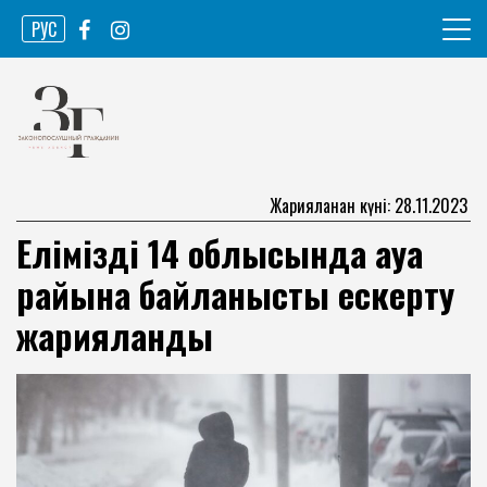
Skip
РУС
to
content
Ақпарат агенттігі
Законопослушный гражданин
Жарияланған күні: 28.11.2023
Еліміздің 14 облысында ауа
райына байланысты ескерту
жарияланды