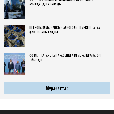
АУЫЛДАРДЫ АРАЛАДЫ
ПЕТРОПАВЛДА ЗАҢСЫЗ АЛКОГОЛЬ ТЕМЕКІНІ САҚТАУ
ФАКТІСІ АНЫҚТАЛДЫ
СҚО МЕН ТАТАРСТАН АРАСЫНДА МЕМОРАНДУМҒА ҚОЛ
ҚОЙЫЛДЫ
Мұрағаттар