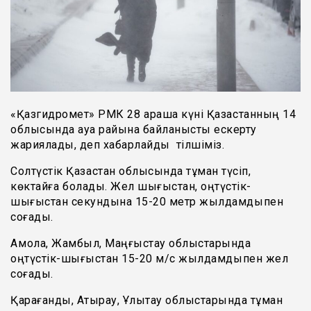
«Қазгидромет» РМК 28 қараша күні Қазақстанның 14
облысында ауа райына байланысты ескерту
жариялады, деп хабарлайды тілшіміз.
Солтүстік Қазақстан облысында тұман түсіп,
көктайғақ болады. Жел шығыстан, оңтүстік-
шығыстан секундына 15-20 метр жылдамдықпен
соғады.
Ақмола, Жамбыл, Маңғыстау облыстарында
оңтүстік-шығыстан 15-20 м/с жылдамдықпен жел
соғады.
Қарағанды, Атырау, Ұлытау облыстарында тұман