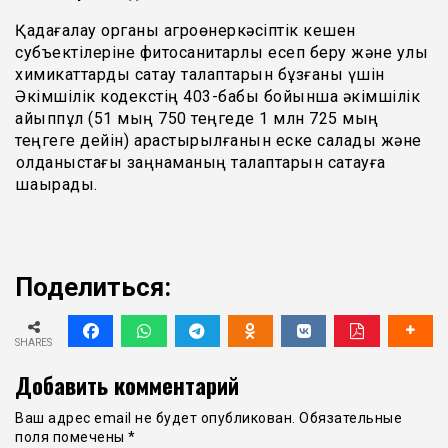
Қадағалау органы агроөнеркәсіптік кешен
субъектілеріне фитосанитарлық есеп беру және улы
химикаттарды сақтау талаптарын бұзғаны үшін
Әкімшілік кодекстің 403-бабы бойынша әкімшілік
айыппұл (51 мың 750 теңгеде 1 млн 725 мың
теңгеге дейін) қарастырылғанын еске салады және
қолданыстағы заңнаманың талаптарын сақтауға
шақырады.
Поделиться:
SHARES
Добавить комментарий
Ваш адрес email не будет опубликован.
Обязательные
поля помечены
*