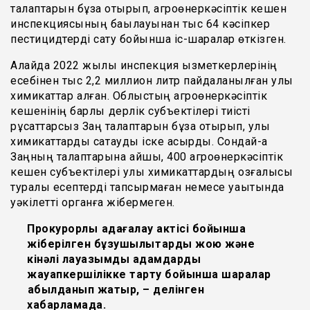
талаптарын бұза отырып, агроөнеркәсіптік кешен
инспекциясының бақылауынан тыс 64 кәсіпкер
пестицидтерді сату бойынша іс-шаралар өткізген.
Алайда 2022 жылы инспекция қызметкерлерінің
есебінен тыс 2,2 миллион литр пайдаланылған улы
химикаттар қалған. Облыстың агроөнеркәсіптік
кешенінің барлық дерлік субъектілері тиісті
рұқсаттарсыз Заң талаптарын бұза отырып, улы
химикаттарды сақтауды іске асырды. Сондай-ақ
Заңның талаптарына қайшы, 400 агроөнеркәсіптік
кешен субъектілері улы химикаттардың қозғалысы
туралы есептерді тапсырмаған немесе уақытында
уәкілетті органға жібермеген.
Прокурорлық қадағалау актісі бойынша
жіберілген бұзушылықтарды жою және
кінәлі лауазымды адамдарды
жауапкершілікке тарту бойынша шаралар
қабылданып жатыр, – делінген
хабарламада.