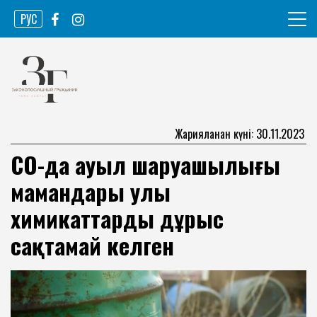
Skip
РУС
to
content
Ақпарат агенттігі
Законопослушный гражданин
Жарияланған күні: 30.11.2023
СҚО-да ауыл шаруашылығы
мамандары улы
химикаттарды дұрыс
сақтамай келген