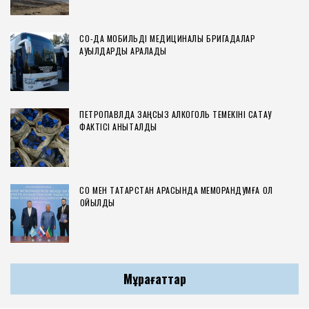
СҚО-ДА МОБИЛЬДІ МЕДИЦИНАЛЫҚ БРИГАДАЛАР
АУЫЛДАРДЫ АРАЛАДЫ
ПЕТРОПАВЛДА ЗАҢСЫЗ АЛКОГОЛЬ ТЕМЕКІНІ САҚТАУ
ФАКТІСІ АНЫҚТАЛДЫ
СҚО МЕН ТАТАРСТАН АРАСЫНДА МЕМОРАНДУМҒА ҚОЛ
ҚОЙЫЛДЫ
Мұрағаттар