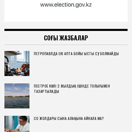
СОҢҒЫ ЖАЗБАЛАР
ПЕТРОПАВЛДА ЕКІ АПТА БОЙЫ ЫСТЫҚ СУ БОЛМАЙДЫ
ПЕСТРОЕ КӨЛІ 2 ЖЫЛДЫҢ ІШІНДЕ ТОЛЫҒЫМЕН
ТАЗАРТЫЛАДЫ
СҚО ЖОЛДАРЫ СЫНАҚ АЛАҢЫНА АЙНАЛА МА?