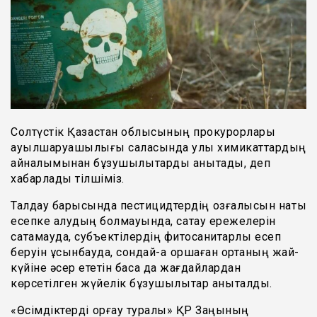
Солтүстік Қазақстан облысының прокурорлары
ауылшаруашылығы саласында улы химикаттардың
айналымынан бұзушылықтарды анықтады, деп
хабарлады тілшіміз.
Талдау барысында пестицидтердің қозғалысын нақты
есепке алудың болмауында, сақтау ережелерін
сақтамауда, субъектілердің фитосанитарлық есеп
беруін ұсынбауда, сондай-ақ қоршаған ортаның жай-
күйіне әсер ететін басқа да жағдайлардан
көрсетілген жүйелік бұзушылықтар анықталды.
«Өсімдіктерді қорғау туралы» ҚР Заңының