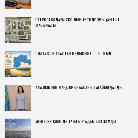
ПЕТРОПАВЛДАҒЫ ХҚКО-НЫҢ АВТОДРОМЫ УАҚЫТША
ЖАБЫЛАДЫ
СОЛТҮСТІК ҚАЗАҚСТАН ОБЛЫСЫНА — 90 ЖЫЛ
ҚАЛА ӘКІМІНІҢ ЖАҢА ОРЫНБАСАРЫ ТАҒАЙЫНДАЛДЫ
МЕҢГЕСЕР КӨЛІНДЕ ТАҒЫ БІР АДАМ КӨЗ ЖҰМДЫ