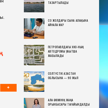
ан
ТАЗАРТЫЛАДЫ
ы.
СҚО ЖОЛДАРЫ СЫНАҚ АЛАҢЫНА
АЙНАЛА МА?
ПЕТРОПАВЛДАҒЫ ХҚКО-НЫҢ
АВТОДРОМЫ УАҚЫТША
ң
ЖАБЫЛАДЫ
СОЛТҮСТІК ҚАЗАҚСТАН
ОБЛЫСЫНА — 90 ЖЫЛ
ҚАЛА ӘКІМІНІҢ ЖАҢА
ОРЫНБАСАРЫ ТАҒАЙЫНДАЛДЫ