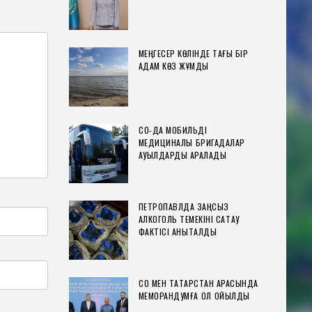
МЕҢГЕСЕР КӨЛІНДЕ ТАҒЫ БІР
АДАМ КӨЗ ЖҰМДЫ
СҚО-ДА МОБИЛЬДІ
МЕДИЦИНАЛЫҚ БРИГАДАЛАР
АУЫЛДАРДЫ АРАЛАДЫ
ПЕТРОПАВЛДА ЗАҢСЫЗ
АЛКОГОЛЬ ТЕМЕКІНІ САҚТАУ
ФАКТІСІ АНЫҚТАЛДЫ
СҚО МЕН ТАТАРСТАН АРАСЫНДА
МЕМОРАНДУМҒА ҚОЛ ҚОЙЫЛДЫ