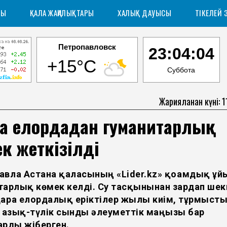
РЫ
ҚАЛА ЖАҢАЛЫҚТАРЫ
ХАЛЫҚ ДАУЫСЫ
ТІКЕЛЕЙ 
Петропавловск
23:04:05
+15°C
Суббота
Жарияланған күні: 
ға елордадан гуманитарлық
к жеткізілді
авлға Астана қаласының «Lider.kz» қоғамдық ұ
тарлық көмек келді. Су тасқынынан зардап шек
дарға елордалық еріктілер жылы киім, тұрмыст
, азық-түлік сынды әлеуметтік маңызы бар
арды жіберген.