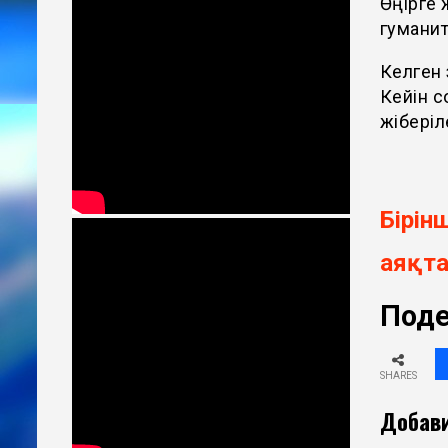
Өңірге 
гуманит
Келген 
Кейін с
жіберіл
Бірін
аяқта
Поде
SHARES
Добави