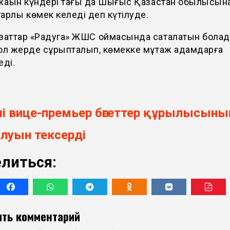
жақын күндері тағы да Шығыс Қазақстан обылысын
арлық көмек келеді деп күтілуде.
заттар «Радуга» ЖШС қоймасында сақталатын болад
ол жерде сұрыпталып, көмекке мұқтаж адамдарға
еді.
ші вице-премьер бөгеттер құрылысыны
луын тексерді
литься:
ть комментарий