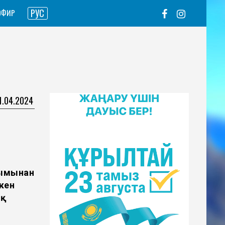
РУС
ЭФИР
11.04.2024
йымынан
кен
ық