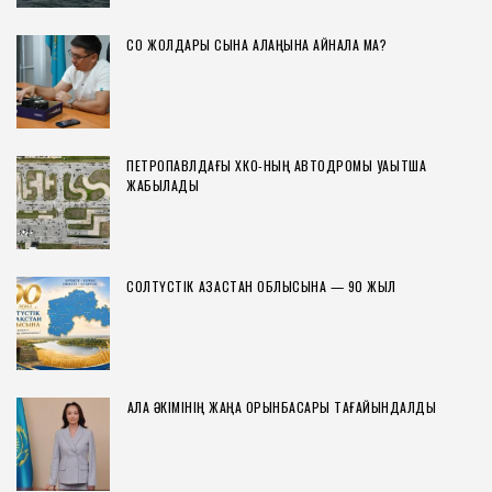
СҚО ЖОЛДАРЫ СЫНАҚ АЛАҢЫНА АЙНАЛА МА?
ПЕТРОПАВЛДАҒЫ ХҚКО-НЫҢ АВТОДРОМЫ УАҚЫТША
ЖАБЫЛАДЫ
СОЛТҮСТІК ҚАЗАҚСТАН ОБЛЫСЫНА — 90 ЖЫЛ
ҚАЛА ӘКІМІНІҢ ЖАҢА ОРЫНБАСАРЫ ТАҒАЙЫНДАЛДЫ