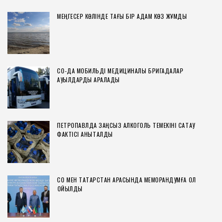
МЕҢГЕСЕР КӨЛІНДЕ ТАҒЫ БІР АДАМ КӨЗ ЖҰМДЫ
СҚО-ДА МОБИЛЬДІ МЕДИЦИНАЛЫҚ БРИГАДАЛАР
АУЫЛДАРДЫ АРАЛАДЫ
ПЕТРОПАВЛДА ЗАҢСЫЗ АЛКОГОЛЬ ТЕМЕКІНІ САҚТАУ
ФАКТІСІ АНЫҚТАЛДЫ
СҚО МЕН ТАТАРСТАН АРАСЫНДА МЕМОРАНДУМҒА ҚОЛ
ҚОЙЫЛДЫ