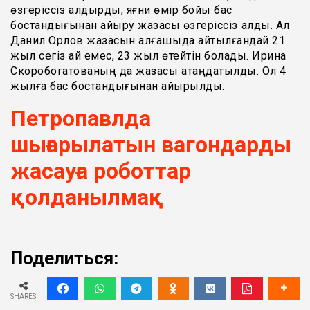
өзгеріссіз қалдырды, яғни өмір бойы бас
бостандығынан айыру жазасы өзгеріссіз қалды. Ал
Данил Орлов жазасын алғашқыда айтылғандай 21
жыл сегіз ай емес, 23 жыл өтейтін болады. Ирина
Скоробогатованың да жазасы қатаңдатылды. Ол 4
жылға бас бостандығынан айырылды.
Петропавлда
шығарылатын вагондарды
жасауға роботтар
қолданылмақ
Поделиться:
SHARES