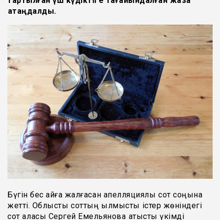
тартылған үш күдіктіге тағайындалған жаза
қатаңдалды.
Бүгін бес айға жалғасқан апелляциялық сот соңына
жетті. Облыстық соттың қылмыстық істер жөніндегі
сот алқасы Сергей Емельяновқа қатысты үкімді