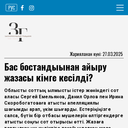
Skip
РУС
to
content
Ақпарат агенттігі
Законопослушный гражданин
Жарияланған күні: 27.03.2025
Бас бостандығынан айыру
жазасы кімге кесілді?
Облыстық соттың қылмыстық істер жөніндегі сот
алқасы Сергей Емельянов, Данил Орлов пен Ирина
Скоробогатоваға қатысты апелляциялық
шағымды қарап, үкім шығарды. Естеріңіңізге
салсақ, бүтін бір отбасы мүшелерін өлтіргендерге
қатысты соңғы сот отырысы өтті. Жазаға