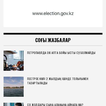
СОҢҒЫ ЖАЗБАЛАР
ПЕТРОПАВЛДА ЕКІ АПТА БОЙЫ ЫСТЫҚ СУ БОЛМАЙДЫ
ПЕСТРОЕ КӨЛІ 2 ЖЫЛДЫҢ ІШІНДЕ ТОЛЫҒЫМЕН
ТАЗАРТЫЛАДЫ
СҚО ЖОЛДАРЫ СЫНАҚ АЛАҢЫНА АЙНАЛА МА?