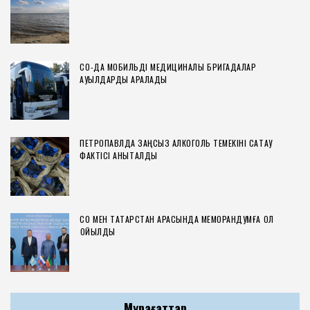
СҚО-ДА МОБИЛЬДІ МЕДИЦИНАЛЫҚ БРИГАДАЛАР
АУЫЛДАРДЫ АРАЛАДЫ
ПЕТРОПАВЛДА ЗАҢСЫЗ АЛКОГОЛЬ ТЕМЕКІНІ САҚТАУ
ФАКТІСІ АНЫҚТАЛДЫ
СҚО МЕН ТАТАРСТАН АРАСЫНДА МЕМОРАНДУМҒА ҚОЛ
ҚОЙЫЛДЫ
Мұрағаттар