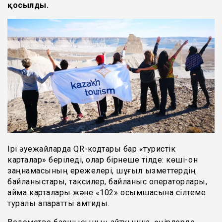
қосылды.
Ірі әуежайларда QR-кодтары бар «туристік
карталар» беріледі, олар бірнеше тілде: көші-қон
заңнамасының ережелері, шұғыл қызметтердің
байланыстары, таксилер, байланыс операторлары,
аймақ карталары және «102» қосымшасына сілтеме
туралы ақпаратты қамтиды.