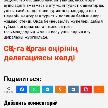
Ведомство басшысының айтуынша, өңірлерде
қауіпсіздікті қамтамасыз ету үшін туристік аймақтарда,
ұлттық саябақтарда және туристік орындарда шет
тілдерін меңгерген туристік полиция бөлімшелері
жұмыс істейді. Онда бейнебақылау жүйелері, дабыл
түймелері орнатылған және заңсыз
тасымалдардың жолын кесу үшін алдын алу
шаралары жүргізілуде.
СҚО-ға Қорған өңірінің
делегациясы келді
Поделиться:
SHARES
Добавить комментарий