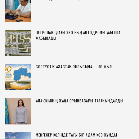
ПЕТРОПАВЛДАҒЫ ХҚКО-НЫҢ АВТОДРОМЫ УАҚЫТША
ЖАБЫЛАДЫ
СОЛТҮСТІК ҚАЗАҚСТАН ОБЛЫСЫНА — 90 ЖЫЛ
ҚАЛА ӘКІМІНІҢ ЖАҢА ОРЫНБАСАРЫ ТАҒАЙЫНДАЛДЫ
МЕҢГЕСЕР КӨЛІНДЕ ТАҒЫ БІР АДАМ КӨЗ ЖҰМДЫ