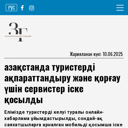
Skip
РУС
to
content
Ақпарат агенттігі
Законопослушный гражданин
Жарияланған күні: 10.06.2025
Қазақстанда туристерді
ақпараттандыру және қорғау
үшін сервистер іске
қосылды
Елімізде туристердің келуі туралы онлайн-
хабарлама ұйымдастырылды, сондай-ақ
саяхатшыларға арналған мобильді қосымша іске