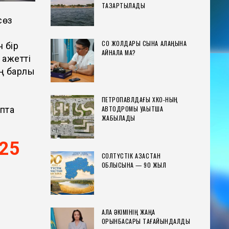
ТАЗАРТЫЛАДЫ
сөз
СҚО ЖОЛДАРЫ СЫНАҚ АЛАҢЫНА
 бір
АЙНАЛА МА?
қажетті
ң барлық
ПЕТРОПАВЛДАҒЫ ХҚКО-НЫҢ
АВТОДРОМЫ УАҚЫТША
апта
ЖАБЫЛАДЫ
125
СОЛТҮСТІК ҚАЗАҚСТАН
ОБЛЫСЫНА — 90 ЖЫЛ
ҚАЛА ӘКІМІНІҢ ЖАҢА
ОРЫНБАСАРЫ ТАҒАЙЫНДАЛДЫ