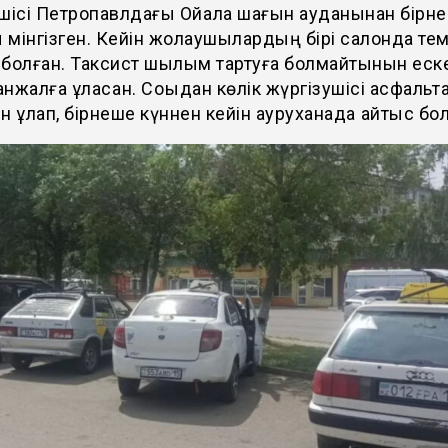
шісі Петропавлдағы Ойқала шағын ауданынан бірн
мінгізген. Кейін жолаушылардың бірі салонда тем
болған. Таксист шылым тартуға болмайтынын еске
нжалға ұласқан. Соққыдан көлік жүргізушісі асфальтқ
 құлап, бірнеше күннен кейін ауруханада қайтыс бо