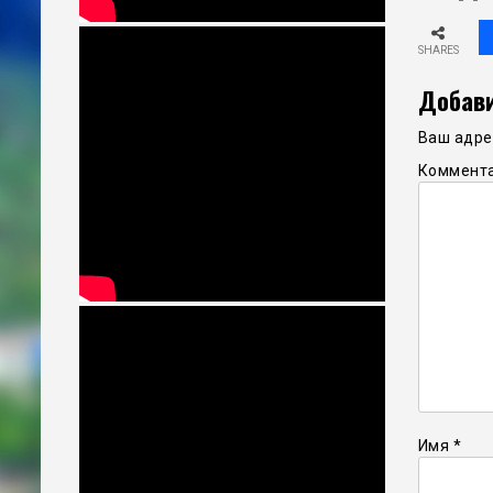
SHARES
Добави
Ваш адрес
Коммент
Имя
*