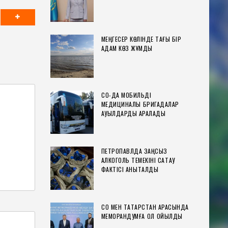
МЕҢГЕСЕР КӨЛІНДЕ ТАҒЫ БІР
АДАМ КӨЗ ЖҰМДЫ
СҚО-ДА МОБИЛЬДІ
МЕДИЦИНАЛЫҚ БРИГАДАЛАР
АУЫЛДАРДЫ АРАЛАДЫ
ПЕТРОПАВЛДА ЗАҢСЫЗ
АЛКОГОЛЬ ТЕМЕКІНІ САҚТАУ
ФАКТІСІ АНЫҚТАЛДЫ
СҚО МЕН ТАТАРСТАН АРАСЫНДА
МЕМОРАНДУМҒА ҚОЛ ҚОЙЫЛДЫ