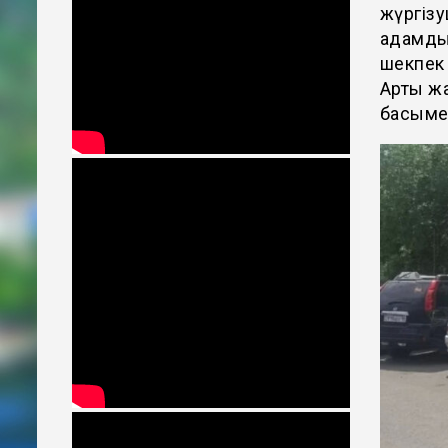
жүргізу
адамды 
шекпек 
Арты жа
басымен