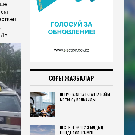
еше
екі
рткен.
а
лды.
СОҢҒЫ ЖАЗБАЛАР
ПЕТРОПАВЛДА ЕКІ АПТА БОЙЫ
ЫСТЫҚ СУ БОЛМАЙДЫ
ПЕСТРОЕ КӨЛІ 2 ЖЫЛДЫҢ
ІШІНДЕ ТОЛЫҒЫМЕН