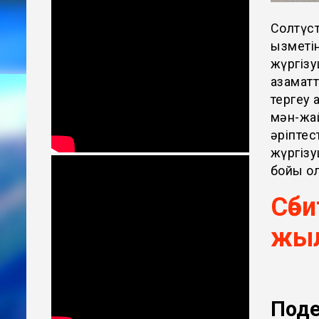
Солтүст
қызметі
жүргізу
азаматт
тергеу 
мән-жай
әріптес
жүргізу
бойы ол
Сәб
жы
Поде