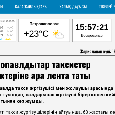
РЫ
ҚАЛА ЖАҢАЛЫҚТАРЫ
ХАЛЫҚ ДАУЫСЫ
ТІКЕЛЕЙ 
Петропавловск
15:57:22
+23°C
Воскресенье
Жарияланған күні: 
опавлдықтар таксистер
ктеріне қара лента тақты
авлда такси жүргізушісі мен жолаушы арасында
туындап, салдарынан жүргізуші бірер күннен кей
тынан көз жұмды.
кті такси жүргізушілерінің айтуынша, 60 жастағы кө