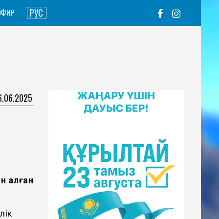
РУС
ЭФИР
16.06.2025
ін алған
лік