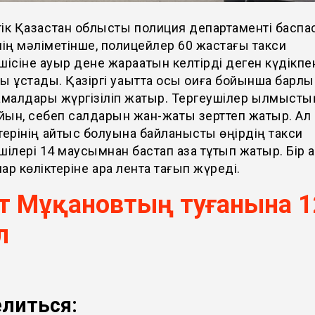
ік Қазақстан облыстық полиция департаменті баспа
нің мәліметінше, полицейлер 60 жастағы такси
шісіне ауыр дене жарақатын келтірді деген күдікпен
ы ұстады. Қазіргі уақытта осы оқиға бойынша барлық 
амалдары жүргізіліп жатыр. Тергеушілер қылмысты
ын, себеп салдарын жан-жақты зерттеп жатыр. Ал
терінің қайтыс болуына байланысты өңірдің такси
шілері 14 маусымнан бастап аза тұтып жатыр. Бір 
ар көліктеріне қара лента тағып жүреді.
ит Мұқановтың туғанына 
л
литься: