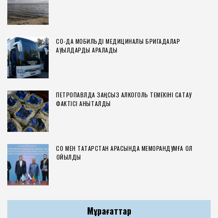
СҚО-ДА МОБИЛЬДІ МЕДИЦИНАЛЫҚ БРИГАДАЛАР
АУЫЛДАРДЫ АРАЛАДЫ
ПЕТРОПАВЛДА ЗАҢСЫЗ АЛКОГОЛЬ ТЕМЕКІНІ САҚТАУ
ФАКТІСІ АНЫҚТАЛДЫ
СҚО МЕН ТАТАРСТАН АРАСЫНДА МЕМОРАНДУМҒА ҚОЛ
ҚОЙЫЛДЫ
Мұрағаттар