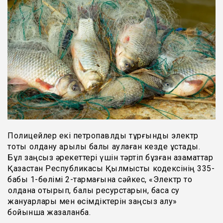
Полицейлер екі петропавлдық тұрғынды электр
тоқты қолдану арқылы балық аулаған кезде ұстады.
Бұл заңсыз әрекеттері үшін тәртіп бұзған азаматтар
Қазақстан Республикасы Қылмыстық кодексінің 335-
бабы 1-бөлімі 2-тармағына сәйкес, «Электр тоқ
қолдана отырып, балық ресурстарын, басқа су
жануарлары мен өсімдіктерін заңсыз алу»
бойынша жазаланбақ.