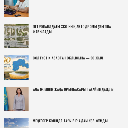
ПЕТРОПАВЛДАҒЫ ХҚКО-НЫҢ АВТОДРОМЫ УАҚЫТША
ЖАБЫЛАДЫ
СОЛТҮСТІК ҚАЗАҚСТАН ОБЛЫСЫНА — 90 ЖЫЛ
ҚАЛА ӘКІМІНІҢ ЖАҢА ОРЫНБАСАРЫ ТАҒАЙЫНДАЛДЫ
МЕҢГЕСЕР КӨЛІНДЕ ТАҒЫ БІР АДАМ КӨЗ ЖҰМДЫ