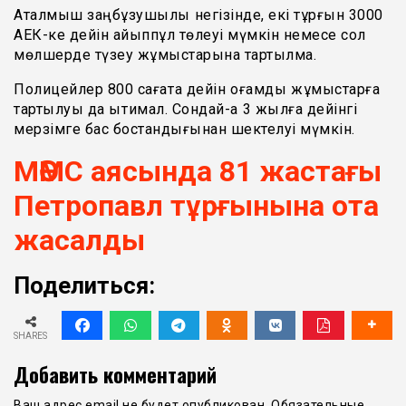
Аталмыш заңбұзушылық негізінде, екі тұрғын 3000
АЕК-ке дейін айыппұл төлеуі мүмкін немесе сол
мөлшерде түзеу жұмыстарына тартылмақ.
Полицейлер 800 сағатқа дейін қоғамдық жұмыстарға
тартылуы да ықтимал. Сондай-ақ 3 жылға дейінгі
мерзімге бас бостандығынан шектелуі мүмкін.
МӘМС аясында 81 жастағы
Петропавл тұрғынына ота
жасалды
Поделиться:
SHARES
Добавить комментарий
Ваш адрес email не будет опубликован.
Обязательные