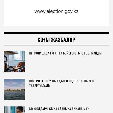
СОҢҒЫ ЖАЗБАЛАР
ПЕТРОПАВЛДА ЕКІ АПТА БОЙЫ ЫСТЫҚ СУ БОЛМАЙДЫ
ПЕСТРОЕ КӨЛІ 2 ЖЫЛДЫҢ ІШІНДЕ ТОЛЫҒЫМЕН
ТАЗАРТЫЛАДЫ
СҚО ЖОЛДАРЫ СЫНАҚ АЛАҢЫНА АЙНАЛА МА?