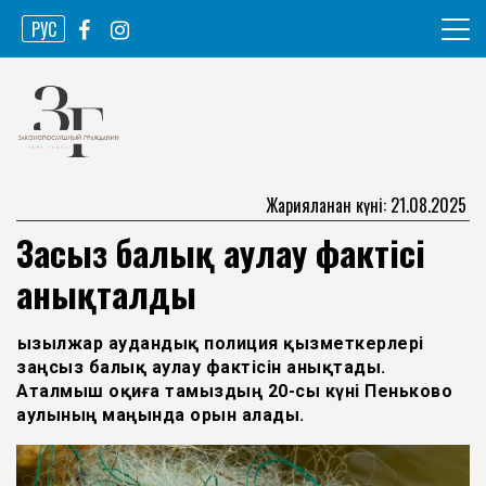
Skip
РУС
to
content
Ақпарат агенттігі
Законопослушный гражданин
Жарияланған күні: 21.08.2025
Заңсыз балық аулау фактісі
анықталды
Қызылжар аудандық полиция қызметкерлері
заңсыз балық аулау фактісін анықтады.
Аталмыш оқиға тамыздың 20-сы күні Пеньково
аулының маңында орын алады.