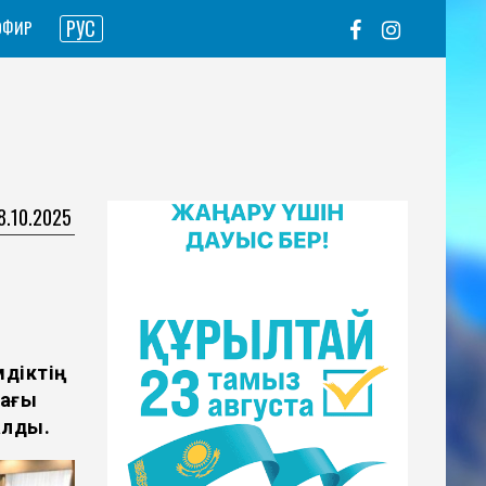
РУС
ЭФИР
28.10.2025
мдіктің
дағы
алды.