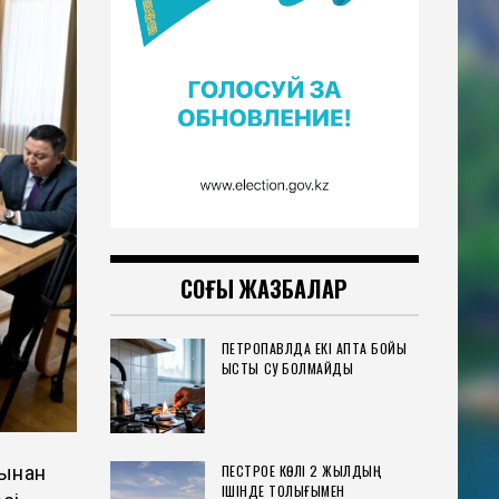
СОҢҒЫ ЖАЗБАЛАР
ПЕТРОПАВЛДА ЕКІ АПТА БОЙЫ
ЫСТЫҚ СУ БОЛМАЙДЫ
ПЕСТРОЕ КӨЛІ 2 ЖЫЛДЫҢ
сынан
ІШІНДЕ ТОЛЫҒЫМЕН