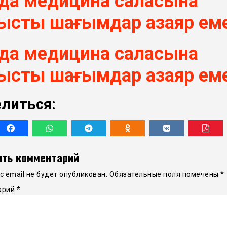
-да медицина саласына
ысты шағымдар азаяр ем
-да медицина саласына
ысты шағымдар азаяр ем
литься:
ть комментарий
 email не будет опубликован.
Обязательные поля помечены
*
арий
*