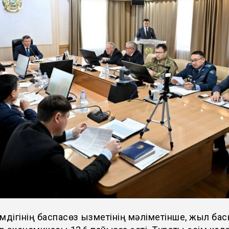
мдігінің баспасөз қызметінің мәліметінше, жыл ба