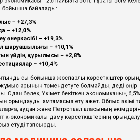
ір экономикасы 12,6 пайызға өсті. Тұрақты өсім келе
 бойынша байқалады:
лыс – +27,3%
да – +12,0%
у өнеркәсібі – +19,3%
л шаруашылығы – +10,1%
ғын үйдің құрылысы – +2,8%
естициялар – +10,4%
орытындысы бойынша жоспарлы көрсеткіштер орын
жұмыс қарқынын төмендетуге болмайды, деді өңір
. Одан бөлек, Үкімет бекіткен экономиканың 6,5%
н орындауды қамтамасыз ету қажет. Облыс әкімі ти
аларға, аудан және Петропавл қаласының әкімдері
тік-экономикалық даму көрсеткіштерінің орындал
сыз етуді тапсырды.