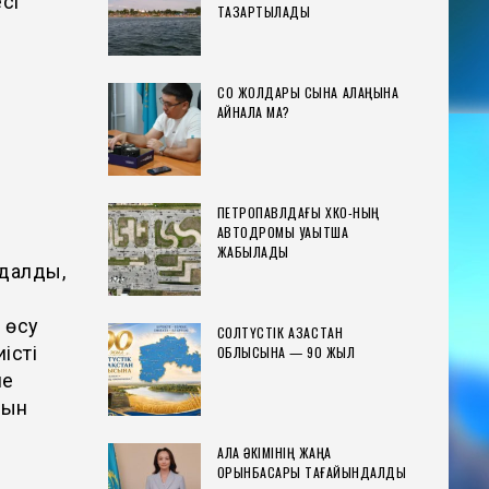
сі
ТАЗАРТЫЛАДЫ
СҚО ЖОЛДАРЫ СЫНАҚ АЛАҢЫНА
АЙНАЛА МА?
ПЕТРОПАВЛДАҒЫ ХҚКО-НЫҢ
АВТОДРОМЫ УАҚЫТША
ЖАБЫЛАДЫ
далды,
 өсу
СОЛТҮСТІК ҚАЗАҚСТАН
істі
ОБЛЫСЫНА — 90 ЖЫЛ
не
уын
ҚАЛА ӘКІМІНІҢ ЖАҢА
ОРЫНБАСАРЫ ТАҒАЙЫНДАЛДЫ