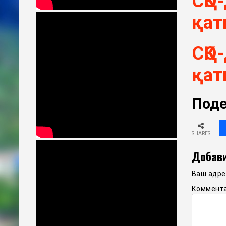
СҚО
қат
СҚО
қат
Поде
SHARES
Добави
Ваш адрес
Коммент