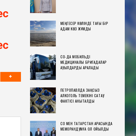
ес
МЕҢГЕСЕР КӨЛІНДЕ ТАҒЫ БІР
АДАМ КӨЗ ЖҰМДЫ
ес
СҚО-ДА МОБИЛЬДІ
МЕДИЦИНАЛЫҚ БРИГАДАЛАР
АУЫЛДАРДЫ АРАЛАДЫ
ПЕТРОПАВЛДА ЗАҢСЫЗ
АЛКОГОЛЬ ТЕМЕКІНІ САҚТАУ
ФАКТІСІ АНЫҚТАЛДЫ
СҚО МЕН ТАТАРСТАН АРАСЫНДА
МЕМОРАНДУМҒА ҚОЛ ҚОЙЫЛДЫ