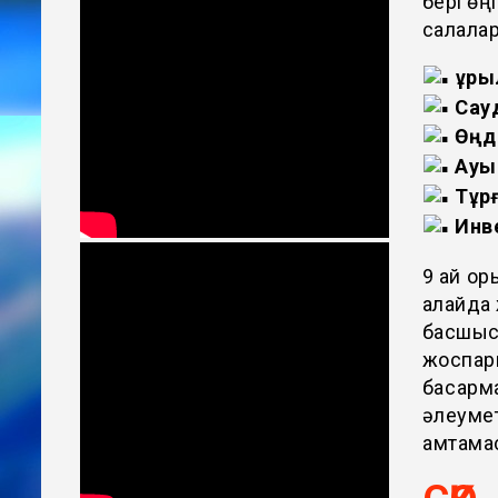
бері өң
салалар
Құры
Сау
Өңде
Ауы
Тұр
Инв
9 ай қ
алайда 
басшысы
жоспары
басқарм
әлеумет
қамтама