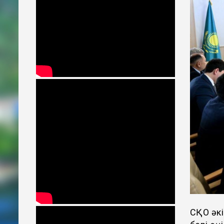
СҚО әкі