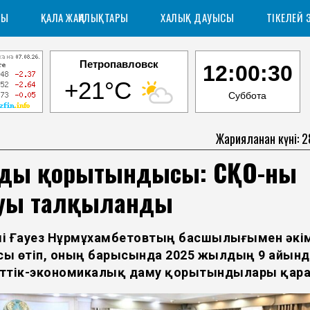
РЫ
ҚАЛА ЖАҢАЛЫҚТАРЫ
ХАЛЫҚ ДАУЫСЫ
ТІКЕЛЕЙ 
Петропавловск
12:00:31
+21°C
Суббота
Жарияланған күні: 
йдың қорытындысы: СҚО-ның
уы талқыланды
імі Ғауез Нұрмұхамбетовтың басшылығымен әкі
ы өтіп, оның барысында 2025 жылдың 9 айын
ттік-экономикалық даму қорытындылары қар