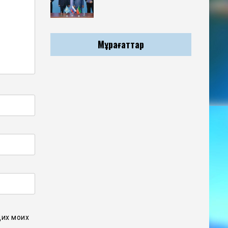
Мұрағаттар
щих моих