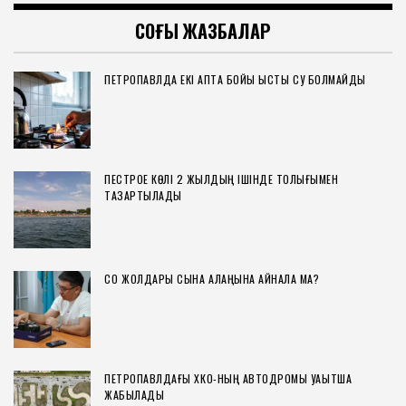
СОҢҒЫ ЖАЗБАЛАР
ПЕТРОПАВЛДА ЕКІ АПТА БОЙЫ ЫСТЫҚ СУ БОЛМАЙДЫ
ПЕСТРОЕ КӨЛІ 2 ЖЫЛДЫҢ ІШІНДЕ ТОЛЫҒЫМЕН
ТАЗАРТЫЛАДЫ
СҚО ЖОЛДАРЫ СЫНАҚ АЛАҢЫНА АЙНАЛА МА?
ПЕТРОПАВЛДАҒЫ ХҚКО-НЫҢ АВТОДРОМЫ УАҚЫТША
ЖАБЫЛАДЫ