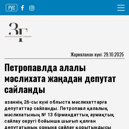
Skip
РУС
to
content
Ақпарат агенттігі
Законопослушный гражданин
Жарияланған күні: 29.10.2025
Петропавлда қалалық
мәслихатқа жаңадан депутат
сайланды
Қазаннің 26-сы күні облыста мәслихаттарға
депутаттар сайланды. Петропавл қалалық
мәслихатының № 13 бірмандаттық аумақтық
сайлау округі бойынша шығып қалған
депутатының орнына сайлау қорытындысы