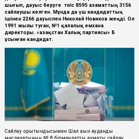
шығып, дауыс беруге тиіс 8595 азаматтың 3156
сайлаушы келген. Мұнда да үш кандидаттың
ішінен 2266 дауыспен Николай Новиков жеңді. Ол
1991 жылы туған, №1 қалалық емхана
директоры. «Қазақстан Халық партиясы» ҚБ
ұсынған кандидат.
Сайлау қорытындысымен Шал ақын аудандық
мәслихатының № 8 бірмандаттық аумақтық сайлау