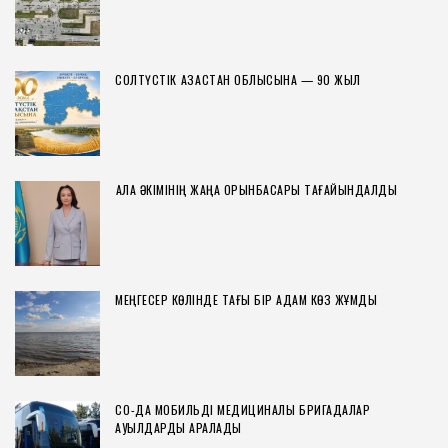
СОЛТҮСТІК ҚАЗАҚСТАН ОБЛЫСЫНА — 90 ЖЫЛ
ҚАЛА ӘКІМІНІҢ ЖАҢА ОРЫНБАСАРЫ ТАҒАЙЫНДАЛДЫ
МЕҢГЕСЕР КӨЛІНДЕ ТАҒЫ БІР АДАМ КӨЗ ЖҰМДЫ
СҚО-ДА МОБИЛЬДІ МЕДИЦИНАЛЫҚ БРИГАДАЛАР
АУЫЛДАРДЫ АРАЛАДЫ