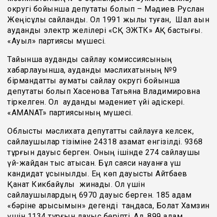
округі бойынша депутаты болып – Мәдиев Руслан
Жеңісұлы сайланды. Ол 1991 жылы туған, Шал ақын
аудандық электр желілері «СҚ ЭЖТК» АҚ бастығы.
«Ауыл» партиясы мүшесі.
Тайынша аудандық сайлау комиссиясының
хабарлауынша, аудандық мәслихатының №9
бірмандаттық аумақтық сайлау округі бойынша
депутаты болып Хасенова Татьяна Владимировна
тіркелген. Ол аудандық мәдениет үйі әдіскері.
«AMANAT» партиясының мүшесі.
Облыстық мәслихатқа депутатты сайлауға келсек,
сайлаушылар тізіміне 24318 азамат енгізілді. 9368
тұрғын дауыс берген. Оның ішінде 274 сайлаушы
үй-жайдан тыс қатысқан. Бұл саяси науқанға үш
кандидат ұсынылды. Ең көп дауысты Айтбаев
Қанат Кикбайұлы жинады. Ол үшін
сайлаушылардың 6970 дауыс берген. 185 адам
«бәріне қарысымын» дегенді таңдаса, Болат Хамзин
үшін 1134 тұрғын дауыс беріпті. Ал, 899 адам