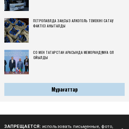
ПЕТРОПАВЛДА ЗАҢСЫЗ АЛКОГОЛЬ ТЕМЕКІНІ САҚТАУ
ФАКТІСІ АНЫҚТАЛДЫ
СҚО МЕН ТАТАРСТАН АРАСЫНДА МЕМОРАНДУМҒА ҚОЛ
ҚОЙЫЛДЫ
Мұрағаттар
ЗАПРЕЩАЕТСЯ:
использовать письменные, фото,