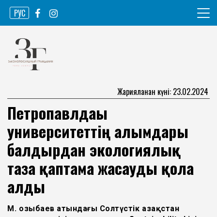
Skip
РУС
to
content
Ақпарат агенттігі
Законопослушный гражданин
Жарияланған күні: 23.02.2024
Петропавлдағы
университеттің ғалымдары
балдырдан экологиялық
таза қаптама жасауды қолға
алды
М. Қозыбаев атындағы Солтүстік Қазақстан