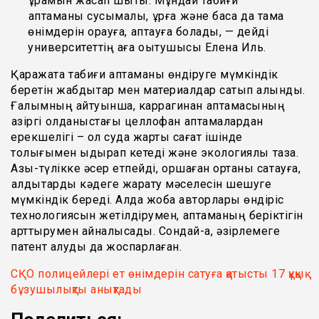
құрамын жасап шықтық. Мұндай табиғи
қаптаманы сусымалы, құрғақ және басқа да тамақ
өнімдерін орауға, қаптауға болады, — дейді
университеттің аға оқытушысы Елена Иль.
Қаражатқа табиғи қаптаманы өндіруге мүмкіндік
беретін жабдықтар мен материалдар сатып алынды.
Ғалымның айтуынша, каррагинан қаптамасының
қазіргі қолданыстағы целлофан қаптамалардан
ерекшелігі – ол суда жарты сағат ішінде
толығымен ыдырап кетеді және экологиялық таза.
Азық-түлікке әсер етпейді, қоршаған ортаны сақтауға,
қалдықтарды кәдеге жарату мәселесін шешуге
мүмкіндік береді. Алда жоба авторлары өндіріс
технологиясын жетілдірумен, қаптаманың беріктігін
арттырумен айналысады. Сондай-ақ, әзірлемеге
патент алуды да жоспарлаған.
СҚО полицейлері ет өнімдерін сатуға қатысты 17 құқық
бұзушылықты анықтады