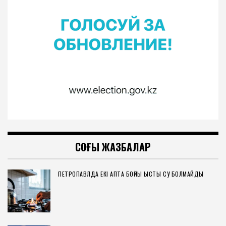
СОҢҒЫ ЖАЗБАЛАР
ПЕТРОПАВЛДА ЕКІ АПТА БОЙЫ ЫСТЫҚ СУ БОЛМАЙДЫ