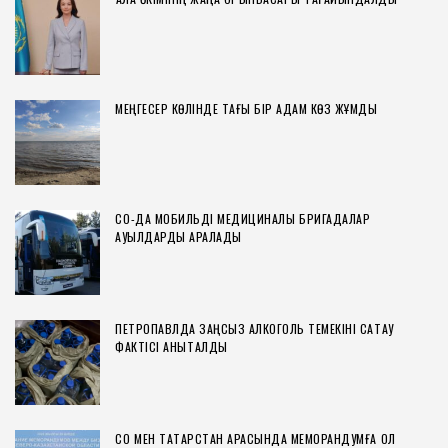
МЕҢГЕСЕР КӨЛІНДЕ ТАҒЫ БІР АДАМ КӨЗ ЖҰМДЫ
СҚО-ДА МОБИЛЬДІ МЕДИЦИНАЛЫҚ БРИГАДАЛАР
АУЫЛДАРДЫ АРАЛАДЫ
ПЕТРОПАВЛДА ЗАҢСЫЗ АЛКОГОЛЬ ТЕМЕКІНІ САҚТАУ
ФАКТІСІ АНЫҚТАЛДЫ
СҚО МЕН ТАТАРСТАН АРАСЫНДА МЕМОРАНДУМҒА ҚОЛ