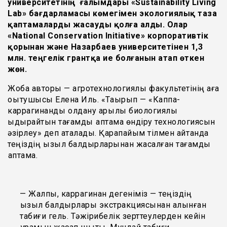
университетінің ғалымдары «Sustainability Living
Lab» бағдарламасы көмегімен экологиялық таза
қаптамаларды жасауды қолға алды. Олар
«National Conservation Initiative» корпоративтік
қорынан және Назарбаев университетінен 1,3
млн. теңгелік грантқа ие болғанын атап өткен
жөн.
Жоба авторы — агротехнологиялық факультетінің аға
оқытушысы Елена Иль. «Тақырып — «Каппа-
каррагинанды қолдану арқылы биологиялық
ыдырайтын тағамдық қаптама өндіру технологиясын
әзірлеу» деп аталады. Қарапайым тілмен айтқанда
теңіздің қызыл балдырларынан жасалған тағамдық
қаптама.
— Жалпы, каррагинан дегеніміз — теңіздің
қызыл балдырлары экстракциясынан алынған
табиғи гель. Тәжірибелік зерттеулерден кейін