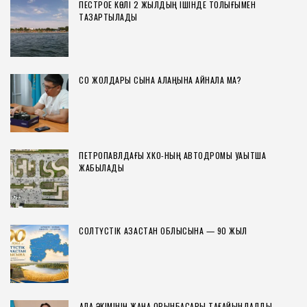
ПЕСТРОЕ КӨЛІ 2 ЖЫЛДЫҢ ІШІНДЕ ТОЛЫҒЫМЕН
ТАЗАРТЫЛАДЫ
СҚО ЖОЛДАРЫ СЫНАҚ АЛАҢЫНА АЙНАЛА МА?
ПЕТРОПАВЛДАҒЫ ХҚКО-НЫҢ АВТОДРОМЫ УАҚЫТША
ЖАБЫЛАДЫ
СОЛТҮСТІК ҚАЗАҚСТАН ОБЛЫСЫНА — 90 ЖЫЛ
ҚАЛА ӘКІМІНІҢ ЖАҢА ОРЫНБАСАРЫ ТАҒАЙЫНДАЛДЫ