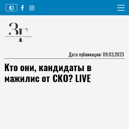
Перейти
ҚАЗ
к
содержимому
Информационное агентство
Законопослушный гражданин
Дата публикации: 09.03.2023
Кто они, кандидаты в
мажилис от СКО? LIVE