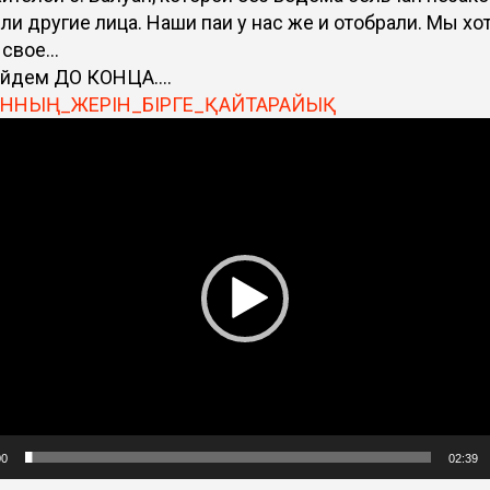
ли другие лица. Наши паи у нас же и отобрали. Мы хо
 свое…
ойдем ДО КОНЦА….
ННЫҢ_ЖЕРІН_БІРГЕ_ҚАЙТАРАЙЫҚ
леер
00
02:39