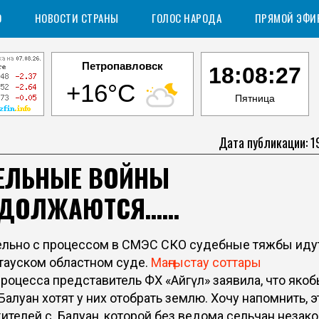
О
НОВОСТИ СТРАНЫ
ГОЛОС НАРОДА
ПРЯМОЙ ЭФИ
Петропавловск
18:08:28
+16°C
Пятница
Дата публикации: 1
ЕЛЬНЫЕ ВОЙНЫ
ОДОЛЖАЮТСЯ……
льно с процессом в СМЭС СКО судебные тяжбы иду
ауском областном суде.
Маңғыстау соттары
процесса представитель ФХ «Айгүл» заявила, что яко
Балуан хотят у них отобрать землю. Хочу напомнить, э
ителей с. Балуан, которой без ведома сельчан незак