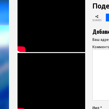
Поде
SHARES
Добави
Ваш адрес
Коммент
Имя
*