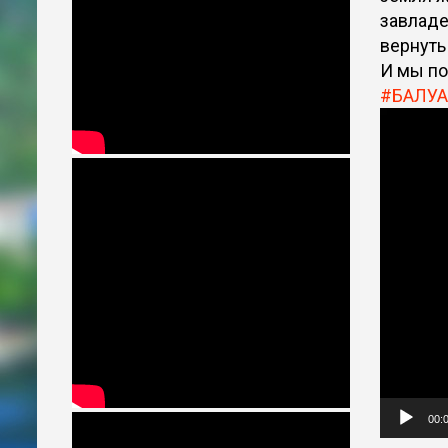
завладе
вернуть
И мы п
#БАЛУА
Видеоп
00: