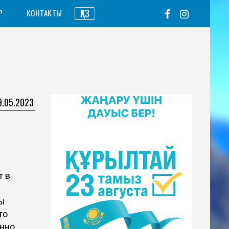
ҚАЗ
Р
КОНТАКТЫ
9.05.2023
т в
бы
то
онно