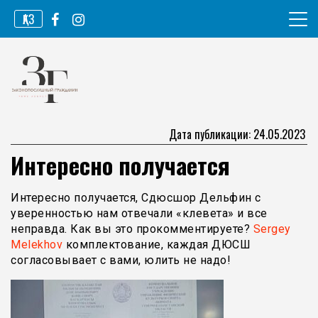
Перейти
ҚАЗ
к
содержимому
Информационное агентство
Законопослушный гражданин
Дата публикации: 24.05.2023
Интересно получается
Интересно получается, Сдюсшор Дельфин с
уверенностью нам отвечали «клевета» и все
неправда. Как вы это прокомментируете?
Sergey
Melekhov
комплектование, каждая ДЮСШ
согласовывает с вами, юлить не надо!