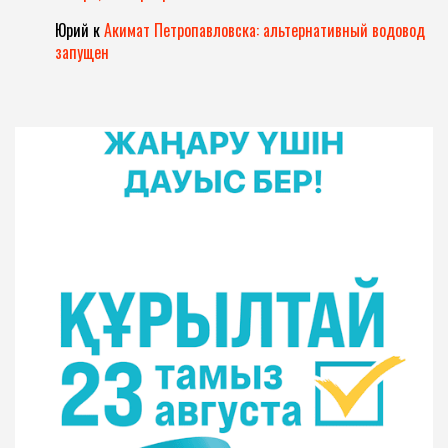
Юрий
к
Акимат Петропавловска: альтернативный водовод
запущен