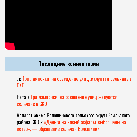
Последние комментарии
.
к
Три лампочки: на освещение улиц жалуются сельчане в
СКО
Ната
к
Три лампочки: на освещение улиц жалуются
сельчане в СКО
Аппарат акима Волошинского сельского округа Есильского
района СКО
к
«Деньги на новый асфальт выброшены на
ветер», — обращение сельчан Волошинки