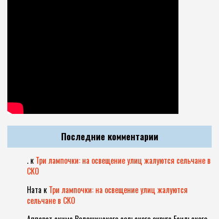
Последние комментарии
.
к
Три лампочки: на освещение улиц жалуются сельчане в
СКО
Ната
к
Три лампочки: на освещение улиц жалуются
сельчане в СКО
Аппарат акима Волошинского сельского округа Есильского