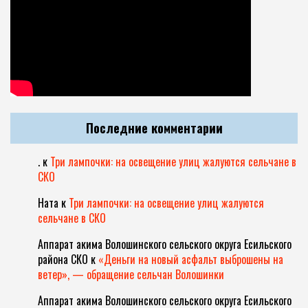
Последние комментарии
.
к
Три лампочки: на освещение улиц жалуются сельчане в
СКО
Ната
к
Три лампочки: на освещение улиц жалуются
сельчане в СКО
Аппарат акима Волошинского сельского округа Есильского
района СКО
к
«Деньги на новый асфальт выброшены на
ветер», — обращение сельчан Волошинки
Аппарат акима Волошинского сельского округа Есильского