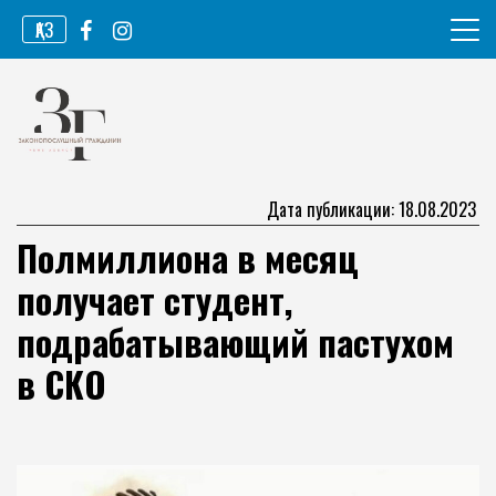
Перейти
ҚАЗ
к
содержимому
Информационное агентство
Законопослушный гражданин
Дата публикации: 18.08.2023
Полмиллиона в месяц
получает студент,
подрабатывающий пастухом
в СКО