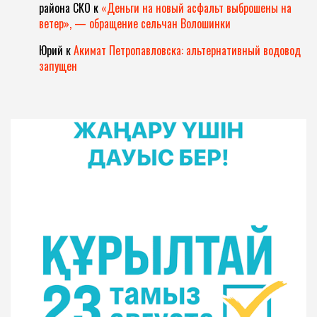
района СКО
к
«Деньги на новый асфальт выброшены на
ветер», — обращение сельчан Волошинки
Юрий
к
Акимат Петропавловска: альтернативный водовод
запущен