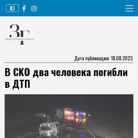
Перейти
ҚАЗ
к
содержимому
Информационное агентство
Законопослушный гражданин
Дата публикации: 18.08.2023
В СКО два человека погибли
в ДТП