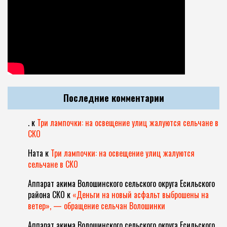
Последние комментарии
.
к
Три лампочки: на освещение улиц жалуются сельчане в
СКО
Ната
к
Три лампочки: на освещение улиц жалуются
сельчане в СКО
Аппарат акима Волошинского сельского округа Есильского
района СКО
к
«Деньги на новый асфальт выброшены на
ветер», — обращение сельчан Волошинки
Аппарат акима Волошинского сельского округа Есильского