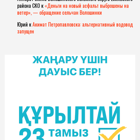
района СКО
к
«Деньги на новый асфальт выброшены на
ветер», — обращение сельчан Волошинки
Юрий
к
Акимат Петропавловска: альтернативный водовод
запущен