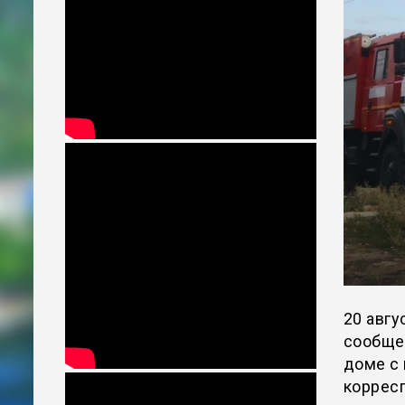
20 авгу
сообщен
доме с 
коррес