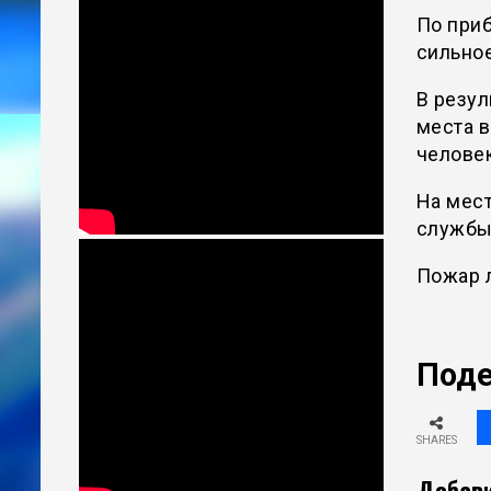
По приб
сильное
В резул
места в
челове
На мест
службы
Пожар л
Поде
SHARES
Добави