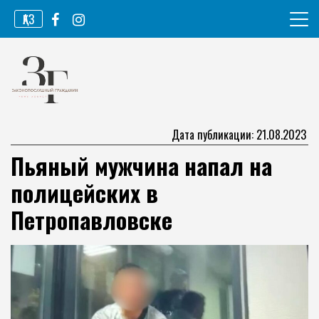
Перейти
ҚАЗ
к
содержимому
Информационное агентство
Законопослушный гражданин
Дата публикации: 21.08.2023
Пьяный мужчина напал на
полицейских в
Петропавловске