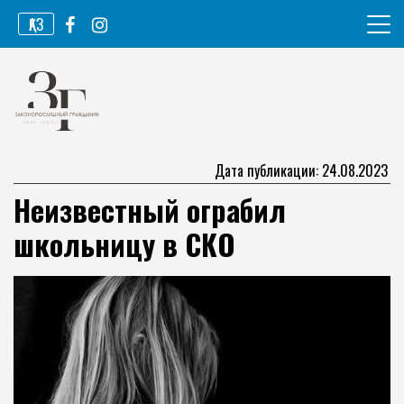
Перейти
ҚАЗ
к
содержимому
Информационное агентство
Законопослушный гражданин
Дата публикации: 24.08.2023
Неизвестный ограбил
школьницу в СКО