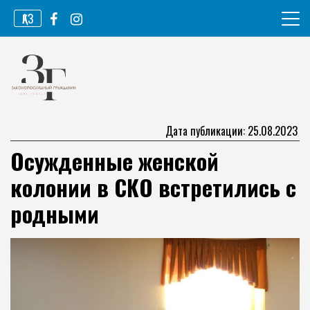
Перейти
ҚАЗ
к
содержимому
Информационное агентство
Законопослушный гражданин
Дата публикации: 25.08.2023
Осужденные женской
колонии в СКО встретились с
родными