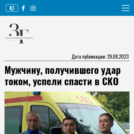
Перейти
ҚАЗ
к
содержимому
Информационное агентство
Законопослушный гражданин
Дата публикации: 29.08.2023
Мужчину, получившего удар
током, успели спасти в СКО