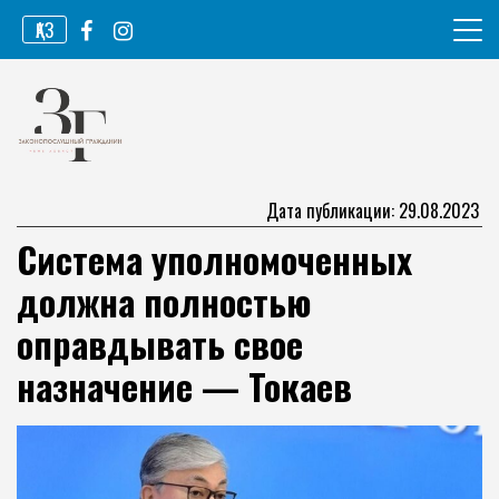
Перейти
ҚАЗ
к
содержимому
Информационное агентство
Законопослушный гражданин
Дата публикации: 29.08.2023
Система уполномоченных
должна полностью
оправдывать свое
назначение — Токаев