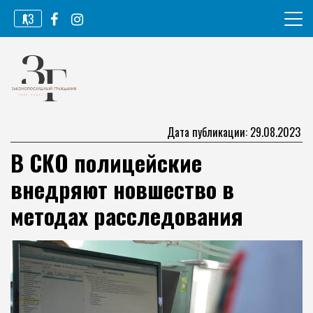
Перейти
ҚАЗ
к
содержимому
Информационное агентство
Законопослушный гражданин
Дата публикации: 29.08.2023
В СКО полицейские
внедряют новшество в
методах расследования