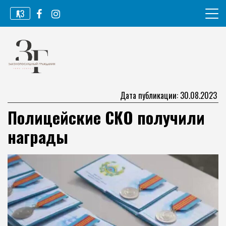
Перейти
ҚАЗ
к
содержимому
Информационное агентство
Законопослушный гражданин
Дата публикации: 30.08.2023
Полицейские СКО получили
награды