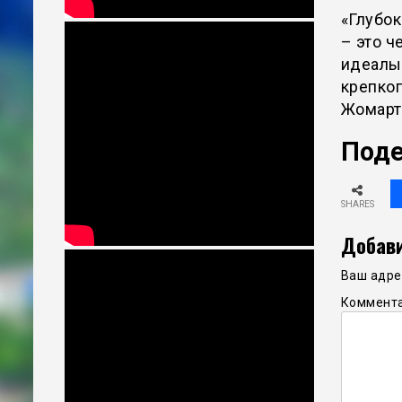
«Глубок
– это ч
идеалы
крепког
Жомарт
Поде
SHARES
Добави
Ваш адрес
Коммент