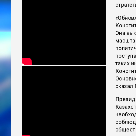
стратег
«Обнов
Консти
Она вы
масшта
политич
поступа
таких 
Констит
Основно
сказал 
Президе
Казахст
необхо
соблюд
общест