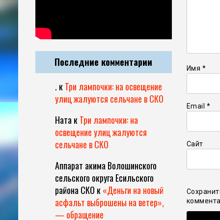
Последние комментарии
Имя
*
.
к
Три лампочки: на освещение
улиц жалуются сельчане в СКО
Email
*
Ната
к
Три лампочки: на
освещение улиц жалуются
сельчане в СКО
Сайт
Аппарат акима Волошинского
сельского округа Есильского
района СКО
к
«Деньги на новый
Сохранит
асфальт выброшены на ветер»,
коммента
— обращение