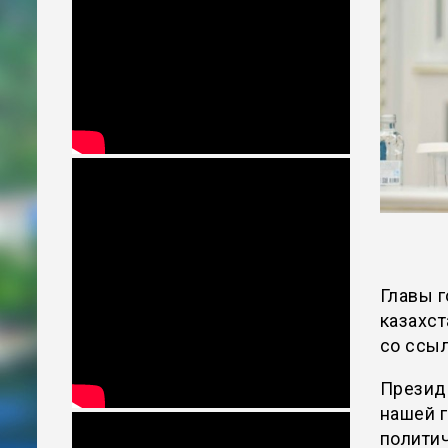
Главы 
казахст
со ссы
Президе
нашей 
политич