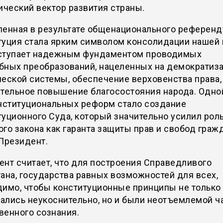
ический вектор развития страны.
ленная в результате общенационального референ
туция стала ярким символом консолидации нашей 
ступает надежным фундаментом проводимых
бных преобразований, нацеленных на демократиз
еской системы, обеспечение верховенства права,
тельное повышение благосостояния народа. Одно
институциональных реформ стало создание
уционного Суда, который значительно усилил рол
го закона как гаранта защиты прав и свобод гражд
Президент.
нт считает, что для построения Справедливого
ана, государства равных возможностей для всех,
димо, чтобы конституционные принципы не только
ались неукоснительно, но и были неотъемлемой ч
венного сознания.