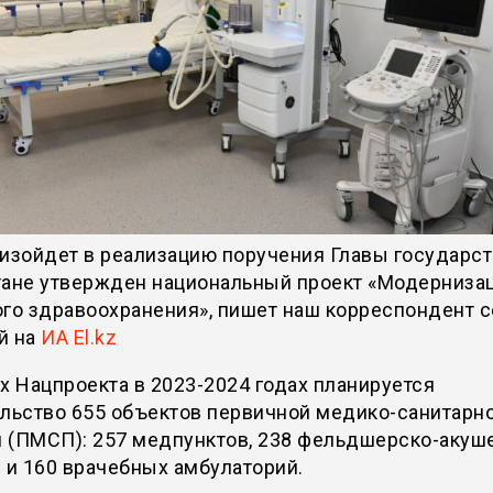
изойдет в реализацию поручения Главы государст
тане утвержден национальный проект «Модерниза
го здравоохранения», пишет наш корреспондент с
й на
ИА El.kz
х Нацпроекта в 2023-2024 годах планируется
ельство 655 объектов первичной медико-санитарн
 (ПМСП): 257 медпунктов, 238 фельдшерско-акуш
 и 160 врачебных амбулаторий.