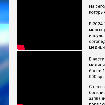
На сег
которые
В 2024
многоп
инсульт
ортопе
медици
В части
медицин
более 1
000 вра
С цель
больни
заплани
порядка