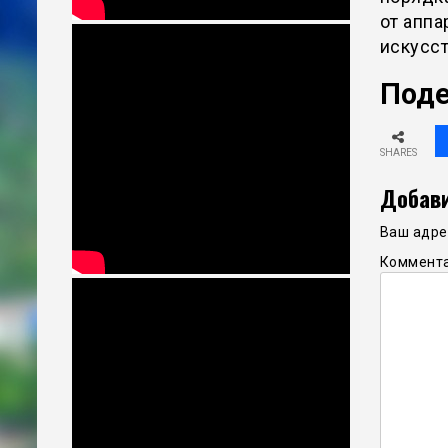
от аппа
искусст
Поде
SHARES
Добави
Ваш адрес
Коммент