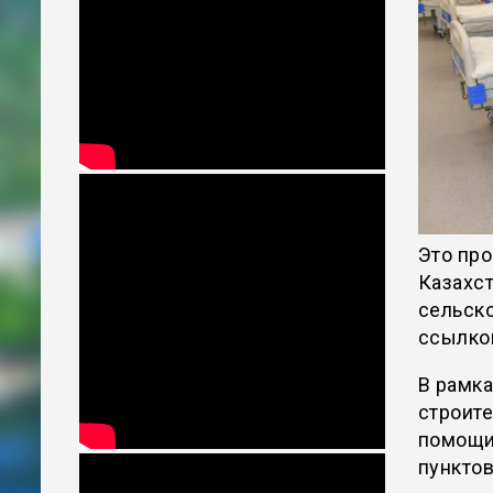
Это про
Казахс
сельско
ссылко
В рамка
строит
помощи
пунктов