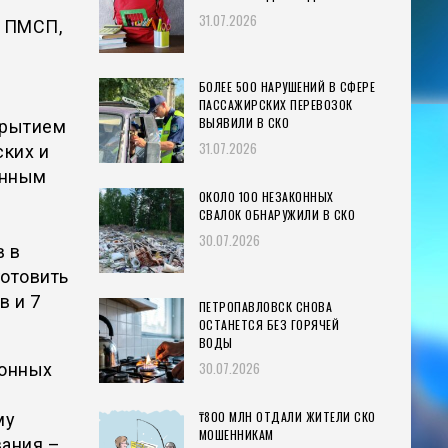
31.07.2026
в ПМСП,
БОЛЕЕ 500 НАРУШЕНИЙ В СФЕРЕ
ПАССАЖИРСКИХ ПЕРЕВОЗОК
ВЫЯВИЛИ В СКО
крытием
31.07.2026
ских и
енным
ОКОЛО 100 НЕЗАКОННЫХ
СВАЛОК ОБНАРУЖИЛИ В СКО
30.07.2026
в в
готовить
в и 7
ПЕТРОПАВЛОВСК СНОВА
ОСТАНЕТСЯ БЕЗ ГОРЯЧЕЙ
ВОДЫ
30.07.2026
йонных
₸800 МЛН ОТДАЛИ ЖИТЕЛИ СКО
му
МОШЕННИКАМ
вания –