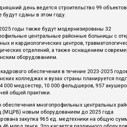
одняшний день ведется строительство 99 объекто
 будут сданы в этом году.
-2025 годы также будут модернизированы 32
рофильные центральные районные больницы с от
ных и кардиологических центров, травматологиче
дических отделений, а также оснащением соврем
нским оборудованием.
 кадрового обеспечения в течение 2023-2025 годо
ских колледжах и вузах страны планируется под
4 000 медсестер, 10 000 фельдшеров, 957 акушеро
чей общей практики.
ю обеспечения многопрофильных центральных ра
ц (МЦРБ) новым оборудованием до 2025 года
рована закупка 965 ед. медтехники на общую сум
 46 млрд тенге. Это касается различного оборудо