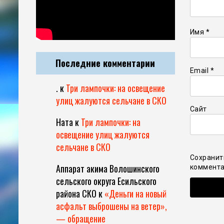
Имя
*
Последние комментарии
Email
*
.
к
Три лампочки: на освещение
улиц жалуются сельчане в СКО
Сайт
Ната
к
Три лампочки: на
освещение улиц жалуются
сельчане в СКО
Сохранит
Аппарат акима Волошинского
коммента
сельского округа Есильского
района СКО
к
«Деньги на новый
асфальт выброшены на ветер»,
— обращение