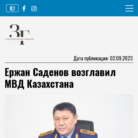
Перейти
ҚАЗ
к
содержимому
Информационное агентство
Законопослушный гражданин
Дата публикации: 02.09.2023
Ержан Саденов возглавил
МВД Казахстана