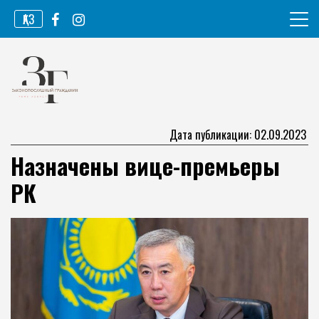
Перейти
ҚАЗ
к
содержимому
Информационное агентство
Законопослушный гражданин
Дата публикации: 02.09.2023
Назначены вице-премьеры
РК