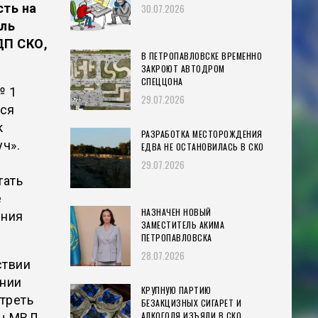
сть на
30.07.2026
ель
ДП СКО,
В ПЕТРОПАВЛОВСКЕ ВРЕМЕННО
ЗАКРОЮТ АВТОДРОМ
СПЕЦЦОНА
№ 1
29.07.2026
лся
к
РАЗРАБОТКА МЕСТОРОЖДЕНИЯ
ч».
ЕДВА НЕ ОСТАНОВИЛАСЬ В СКО
29.07.2026
тать
е
НАЗНАЧЕН НОВЫЙ
ения
ЗАМЕСТИТЕЛЬ АКИМА
ПЕТРОПАВЛОВСКА
28.07.2026
ствии
ении
КРУПНУЮ ПАРТИЮ
треть
БЕЗАКЦИЗНЫХ СИГАРЕТ И
АЛКОГОЛЯ ИЗЪЯЛИ В СКО
Зы МВД