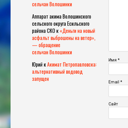
сельчан Волошинки
Аппарат акима Волошинского
сельского округа Есильского
района СКО
к
«Деньги на новый
асфальт выброшены на ветер»,
— обращение
сельчан Волошинки
Имя
*
Юрий
к
Акимат Петропавловска:
альтернативный водовод
запущен
Email
*
Сайт