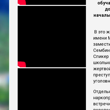
обуча
до
началь
В это 
имени 
замест
Сембин.
Спикер 
школьни
жертвой
преступ
уголовн
Отдель
наркопр
встреч
перспе