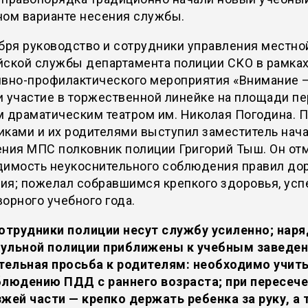
ном варианте несения службы.
бря руководство и сотрудники управления местно
йской службы департамента полиции СКО в рамка
ивно-профилактического мероприятия «Внимание —
 участие в торжественной линейке на площади п
м драматическим театром им. Николая Погодина. 
иками и их родителями выступил заместитель нач
ения МПС полковник полиции Григорий Тыш. Он от
димость неукоснительного соблюдения правил до
ия; пожелал собравшимся крепкого здоровья, усп
орного учебного года.
отрудники полиции несут службу усиленно; нар
рульной полиции приближены к учебным заведен
тельная просьба к родителям: необходимо учить
людению ПДД с раннего возраста; при пересеч
жей части — крепко держать ребенка за руку, а