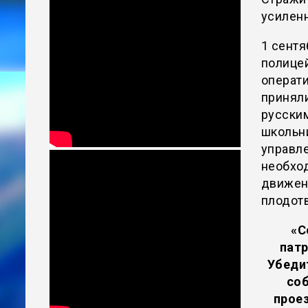
усилен
1 сентя
полице
операт
приняли
русски
школьн
управл
необхо
движен
плодотв
«С
пат
Убеди
соб
проез