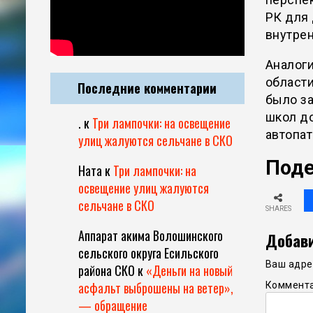
РК для 
внутрен
Аналоги
области
Последние комментарии
было за
школ д
.
к
Три лампочки: на освещение
автопа
улиц жалуются сельчане в СКО
Поде
Ната
к
Три лампочки: на
освещение улиц жалуются
сельчане в СКО
SHARES
Аппарат акима Волошинского
Добави
сельского округа Есильского
Ваш адрес
района СКО
к
«Деньги на новый
асфальт выброшены на ветер»,
Коммент
— обращение