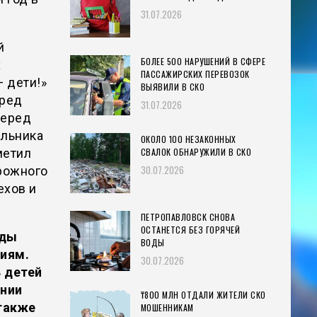
31.07.2026
й
БОЛЕЕ 500 НАРУШЕНИЙ В СФЕРЕ
х
ПАССАЖИРСКИХ ПЕРЕВОЗОК
 дети!»
ВЫЯВИЛИ В СКО
еред
31.07.2026
Перед
альника
ОКОЛО 100 НЕЗАКОННЫХ
метил
СВАЛОК ОБНАРУЖИЛИ В СКО
30.07.2026
рожного
ехов и
ПЕТРОПАВЛОВСК СНОВА
ОСТАНЕТСЯ БЕЗ ГОРЯЧЕЙ
яды
ВОДЫ
иям.
30.07.2026
 детей
ении
₸800 МЛН ОТДАЛИ ЖИТЕЛИ СКО
 также
МОШЕННИКАМ