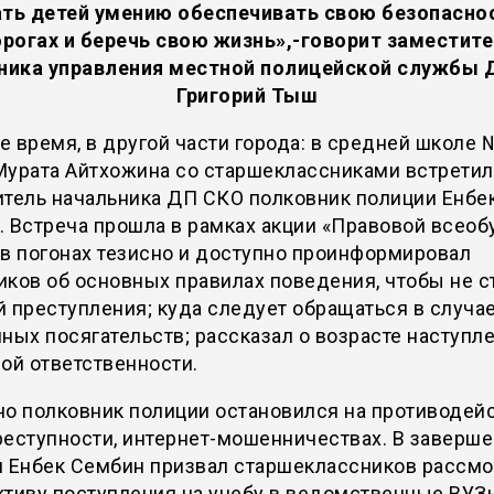
ть детей умению обеспечивать свою безопасно
рогах и беречь свою жизнь»,-говорит заместит
ника управления местной полицейской службы 
Григорий Тыш
же время, в другой части города: в средней школе 
Мурата Айтхожина со старшеклассниками встрети
итель начальника ДП СКО полковник полиции Енбе
 Встреча прошла в рамках акции «Правовой всеобу
в погонах тезисно и доступно проинформировал
ков об основных правилах поведения, чтобы не с
 преступления; куда следует обращаться в случа
ных посягательств; рассказал о возрасте наступл
ой ответственности.
но полковник полиции остановился на противодей
еступности, интернет-мошенничествах. В заверш
и Енбек Сембин призвал старшеклассников рассмо
ктиву поступления на учебу в ведомственные ВУ