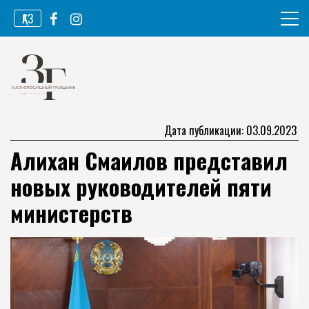
Перейти
ҚАЗ
к
содержимому
Информационное агентство
Законопослушный гражданин
Дата публикации: 03.09.2023
Алихан Смаилов представил
новых руководителей пяти
министерств