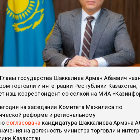
 Главы государства Шаккалиев Арман Абаевич наз
ом торговли и интеграции Республики Казахстан,
ет наш корреспондент со сслкой на МИА «Казинфо
егодня на заседании Комитета Мажилиса по
ической реформе и региональному
ию
согласована
кандидатура Шаккалиева Армана А
начения на должность министра торговли и интег
ики Казахстан.