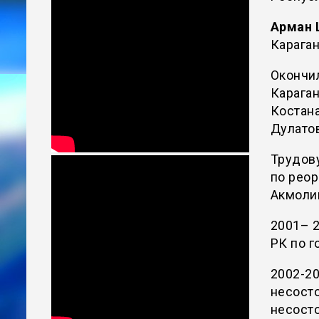
Арман 
Караган
Окончил
Караган
Костан
Дулатов
Трудов
по реор
Акмоли
2001– 2
РК по 
2002-20
несосто
несост