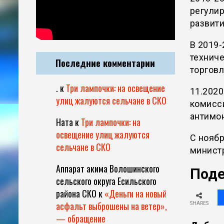
регулир
развити
В 2019
техниче
Последние комментарии
торговл
.
к
Три лампочки: на освещение
11.2020
улиц жалуются сельчане в СКО
комисси
антимо
Ната
к
Три лампочки: на
освещение улиц жалуются
С ноябр
сельчане в СКО
министр
Аппарат акима Волошинского
Поде
сельского округа Есильского
района СКО
к
«Деньги на новый
асфальт выброшены на ветер»,
SHARES
— обращение