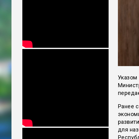
Указом
Министр
переда
Ранее с
эконом
развит
для наз
Республ