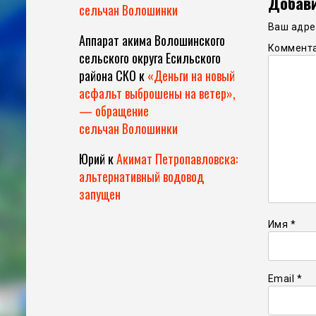
Добави
сельчан Волошинки
Ваш адрес
Аппарат акима Волошинского
Коммент
сельского округа Есильского
района СКО
к
«Деньги на новый
асфальт выброшены на ветер»,
— обращение
сельчан Волошинки
Юрий
к
Акимат Петропавловска:
альтернативный водовод
запущен
Имя
*
Email
*