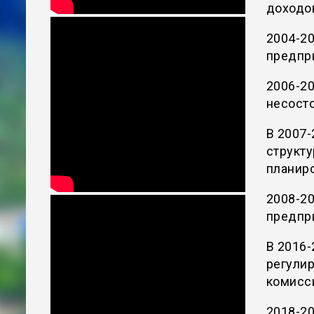
доходо
2004-20
предпри
2006-20
несост
В 2007-
структ
планиро
2008-20
предпр
В 2016-
регули
комисс
2018-20