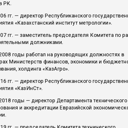
в РК.
06 гг. — директор Республиканского государствен
ятия «Казахстанский институт метрологии».
07 гг. — заместитель председателя Комитета по ра
оятельными должниками.
2008 годы работал на руководящих должностях в
урах Министерств финансов, экономики и бюджетн
вания, холдинга «КазАгро».
16 гг. — директор Республиканского государствен
иятия «КазИнСт».
2018 годы — директор Департамента технического
рования и аккредитации Евразийской экономическ
ии.
19 гг. — председатель Комитета технического