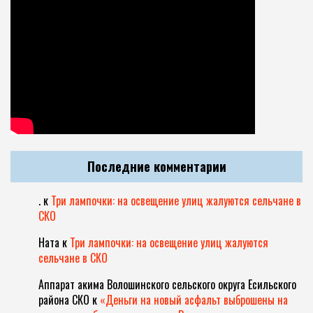
Последние комментарии
.
к
Три лампочки: на освещение улиц жалуются сельчане в
СКО
Ната
к
Три лампочки: на освещение улиц жалуются
сельчане в СКО
Аппарат акима Волошинского сельского округа Есильского
района СКО
к
«Деньги на новый асфальт выброшены на