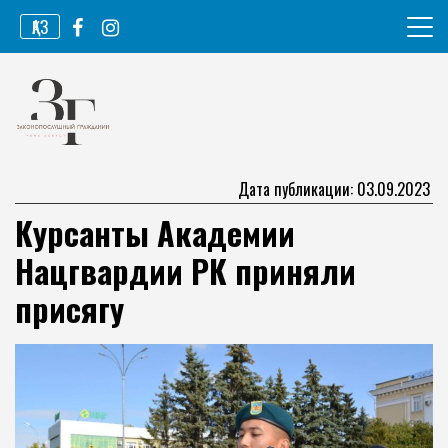
Перейти
ҚАЗ
к
содержимому
Информационное агентство
Законопослушный гражданин
Дата публикации: 03.09.2023
Курсанты Академии
Нацгвардии РК приняли
присягу