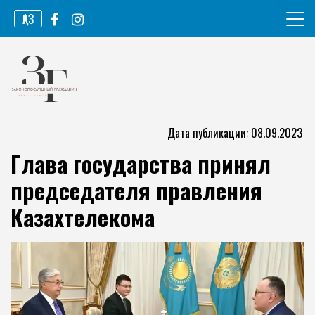
Перейти
ҚАЗ
к
содержимому
Информационное агентство
Законопослушный гражданин
Дата публикации: 08.09.2023
Глава государства принял
председателя правления
Казахтелекома