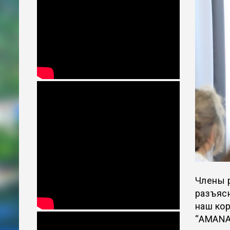
Члены 
разъяс
наш кор
“AMANA