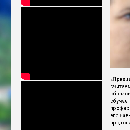
«Прези
считаем
образов
обучае
профес
его нав
продолж