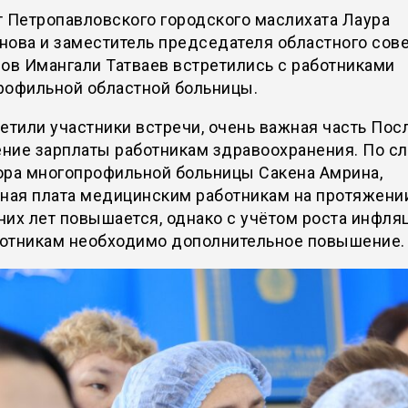
 Петропавловского городского маслихата Лаура
ова и заместитель председателя областного сов
ов Имангали Татваев встретились с работниками
рофильной областной больницы.
етили участники встречи, очень важная часть Пос
ние зарплаты работникам здравоохранения. По с
ора многопрофильной больницы Сакена Амрина,
тная плата медицинским работникам на протяжени
их лет повышается, однако с учётом роста инфля
отникам необходимо дополнительное повышение.