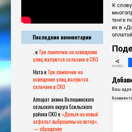
К слов
многопр
тенге п
их в «Д
оплато
Последние комментарии
Поде
.
к
Три лампочки: на освещение
улиц жалуются сельчане в СКО
SHARES
Ната
к
Три лампочки: на
Добави
освещение улиц жалуются
сельчане в СКО
Ваш адрес
Аппарат акима Волошинского
Коммент
сельского округа Есильского
района СКО
к
«Деньги на новый
асфальт выброшены на ветер»,
— обращение