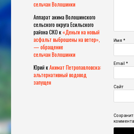
сельчан Волошинки
Аппарат акима Волошинского
сельского округа Есильского
района СКО
к
«Деньги на новый
асфальт выброшены на ветер»,
Имя
*
— обращение
сельчан Волошинки
Email
*
Юрий
к
Акимат Петропавловска:
альтернативный водовод
запущен
Сайт
Сохранит
коммента