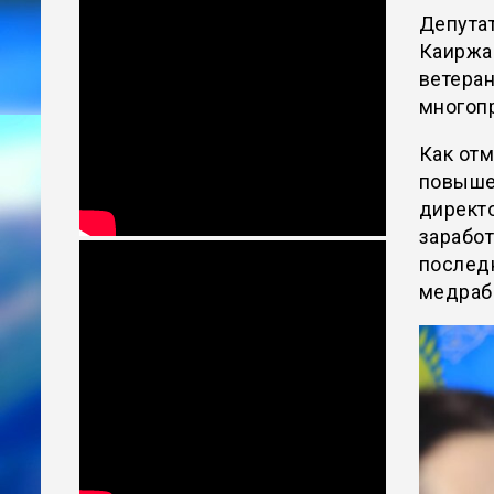
Депутат
Каиржан
ветеран
многоп
Как отм
повыше
директ
зарабо
последн
медраб