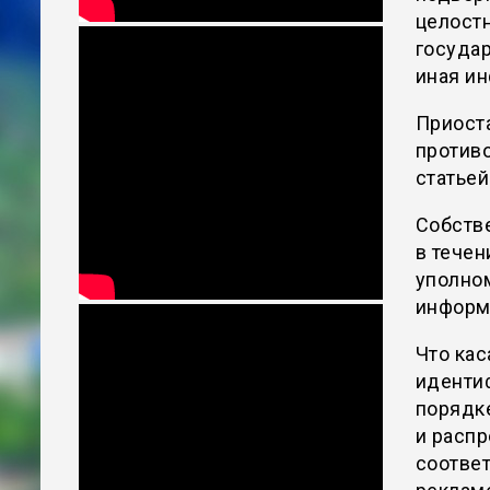
целост
государ
иная ин
Приост
противо
статьей
Собств
в течен
уполно
информа
Что кас
иденти
порядк
и расп
соответ