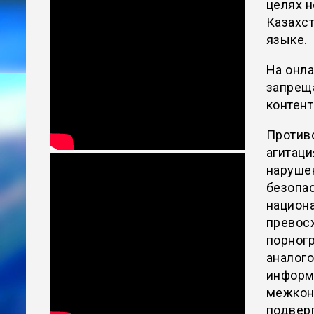
целях 
Казахст
языке.
На онла
запрещ
контент
Против
агитаци
наруше
безопас
национа
превосх
порногр
аналого
информ
межкон
подвер