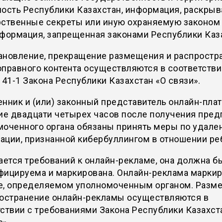
ность Республики Казахстан, информация, раскры
ственные секреты или иную охраняемую законом т
формация, запрещенная законами Республики Каз
ановление, прекращение размещения и распростр
правного контента осуществляются в соответстви
 41-1 Закона Республики Казахстан «О связи».
енник и (или) законный представитель онлайн-пл
ие двадцати четырех часов после получения пре
моченного органа обязаны принять меры по удале
ции, признанной кибербуллингом в отношении ре
ается требований к онлайн-рекламе, она должна б
фицируема и маркирована. Онлайн-реклама маркир
е, определяемом уполномоченным органом. Разм
ространение онлайн-рекламы осуществляются в
ствии с требованиями Закона Республики Казахст