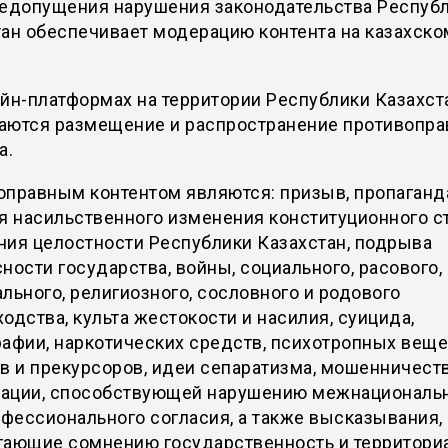
недопущения нарушения законодательства Респуб
ан обеспечивает модерацию контента на казахско
йн-платформах на территории Республики Казахст
аются размещение и распространение противопра
а.
оправным контентом являются: призыв, пропаганд
я насильственного изменения конституционного с
ния целостности Республики Казахстан, подрыва
ности государства, войны, социального, расового,
льного, религиозного, сословного и родового
одства, культа жестокости и насилия, суицида,
афии, наркотических средств, психотропных веще
в и прекурсоров, идеи сепаратизма, мошенничеств
ации, способствующей нарушению межнациональн
фессионального согласия, а также высказывания,
гающие сомнению государственность и территори