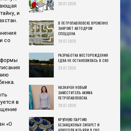
30.07.2026
вающая
айну, и
ахстан.
В ПЕТРОПАВЛОВСКЕ ВРЕМЕННО
ЗАКРОЮТ АВТОДРОМ
анения
СПЕЦЦОНА
и со
29.07.2026
РАЗРАБОТКА МЕСТОРОЖДЕНИЯ
атформы
ЕДВА НЕ ОСТАНОВИЛАСЬ В СКО
дписания
29.07.2026
нию
бенка.
НАЗНАЧЕН НОВЫЙ
ЗАМЕСТИТЕЛЬ АКИМА
ыть
ПЕТРОПАВЛОВСКА
уется в
28.07.2026
ещение
КРУПНУЮ ПАРТИЮ
ан «О
БЕЗАКЦИЗНЫХ СИГАРЕТ И
АЛКОГОЛЯ ИЗЪЯЛИ В СКО