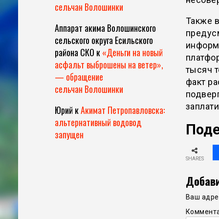
сельчан Волошинки
Также в
Аппарат акима Волошинского
предус
сельского округа Есильского
информ
района СКО
к
«Деньги на новый
платфор
асфальт выброшены на ветер»,
тысяч т
— обращение
факт р
сельчан Волошинки
подверг
заплати
Юрий
к
Акимат Петропавловска:
альтернативный водовод
Поде
запущен
SHARES
Добави
Ваш адрес
Коммент