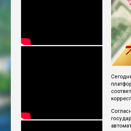
Сегодня
платфор
соответ
коррес
Согласн
госуда
автомат