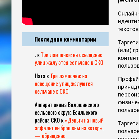
рекламе
Онлайн
иденти
текстов
Последние комментарии
Таргет
(или) г
.
к
Три лампочки: на освещение
контент
улиц жалуются сельчане в СКО
пользов
Ната
к
Три лампочки: на
Профайл
освещение улиц жалуются
принадл
сельчане в СКО
персон
физиче
Аппарат акима Волошинского
пользо
сельского округа Есильского
района СКО
к
«Деньги на новый
Таргети
асфальт выброшены на ветер»,
пользо
— обращение
несове