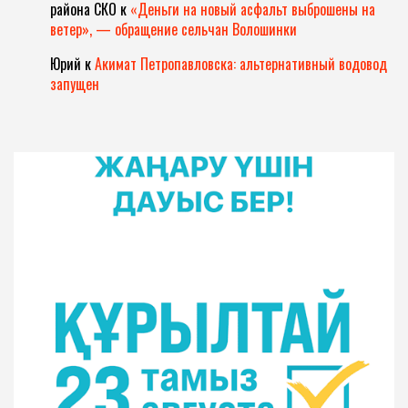
района СКО
к
«Деньги на новый асфальт выброшены на
ветер», — обращение сельчан Волошинки
Юрий
к
Акимат Петропавловска: альтернативный водовод
запущен