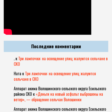
Последние комментарии
.
к
Три лампочки: на освещение улиц жалуются сельчане в
СКО
Ната
к
Три лампочки: на освещение улиц жалуются
сельчане в СКО
Аппарат акима Волошинского сельского округа Есильского
района СКО
к
«Деньги на новый асфальт выброшены на
ветер», — обращение сельчан Волошинки
Аппарат акима Волошинского сельского округа Есильского