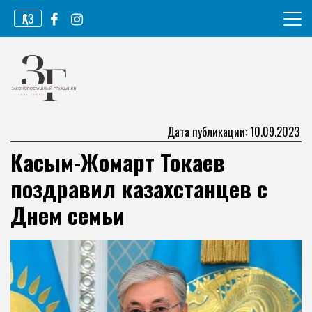
Перейти
ҚАЗ
к
содержимому
Информационное агентство
Законопослушный гражданин
Дата публикации: 10.09.2023
Касым-Жомарт Токаев
поздравил казахстанцев с
Днем семьи