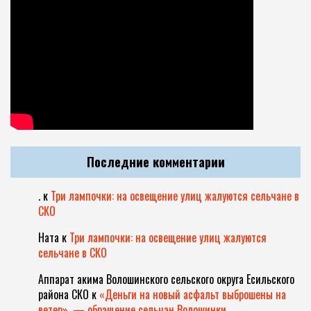
Последние комментарии
.
к
Три лампочки: на освещение улиц жалуются сельчане в
СКО
Ната
к
Три лампочки: на освещение улиц жалуются
сельчане в СКО
Аппарат акима Волошинского сельского округа Есильского
района СКО
к
«Деньги на новый асфальт выброшены на
ветер», — обращение сельчан Волошинки