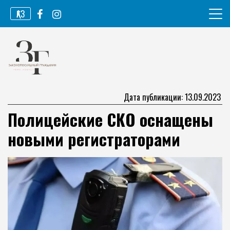
Перейти
ҚАЗ
к
содержимому
Информационное агентство
Законопослушный гражданин
Дата публикации: 13.09.2023
Полицейские СКО оснащены
новыми регистраторами