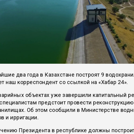
йшие два года в Казахстане построят 9 водохран
т наш корреспондент со ссылкой на «Хабар 24».
варийных объектах уже завершили капитальный ре
специалистам предстоит провести реконструкцию 
анилищах. Об этом сообщили в Министерстве вод
в и ирригации.
учению Президента в республике должны построит