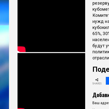
резерву
кубомет
Комите
нужд на
кубокил
65%, 30
населен
будут 
полити
отрасл
Поде
SHARES
Добави
Ваш адрес