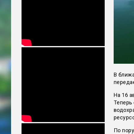
В ближа
передае
На 16 а
Теперь 
водохр
ресурсо
По пор